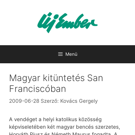
Kilépés
a
tartalomba
Menü
Magyar kitüntetés San
Franciscóban
2009-06-28
Szerző:
Kovács Gergely
A vendéget a helyi katolikus közösség
képviseletében két magyar bencés szerzetes,
Horváth Piusz és Németh Maurus fogadta. A