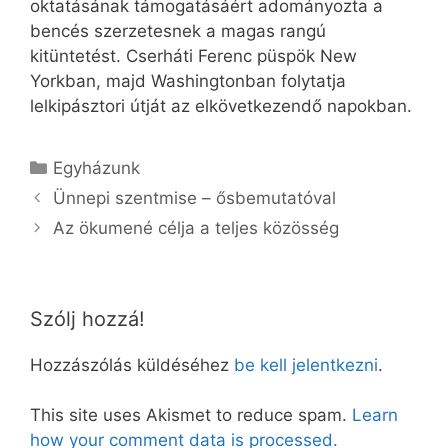
oktatásának támogatásáért adományozta a
bencés szerzetesnek a magas rangú
kitüntetést. Cserháti Ferenc püspök New
Yorkban, majd Washingtonban folytatja
lelkipásztori útját az elkövetkezendő napokban.
Kategória
Egyházunk
Ünnepi szentmise – ősbemutatóval
Az ökumené célja a teljes közösség
Szólj hozzá!
Hozzászólás küldéséhez
be kell jelentkezni
.
This site uses Akismet to reduce spam.
Learn
how your comment data is processed.