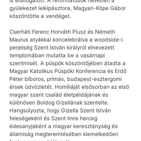
is ellátogatott. A reformátusok nevében a
gyülekezet lelkipásztora, Magyari-Köpe Gábor
köszöntötte a vendéget.
Cserháti Ferenc Horváth Piusz és Németh
Maurus atyákkal koncelebrálva a woodside-i
perjelség Szent István királyról elnevezett
templomában mutatta be a vasárnapi
szentmisét. A püspök köszöntőjében átadta a
Magyar Katolikus Püspöki Konferencia és Erdő
Péter bíboros, prímás, budapest-esztergomi
érsek üdvözletét. Homíliáját elsősorban az első
magyar szent család életpéldájának és
különösen Boldog Gizellának szentelte.
Hangsúlyozta, hogy Gizella Szent István
feleségeként és Szent Imre herceg
édesanyjaként a magyar kereszténység és
államiság megteremtésében kiemelkedően