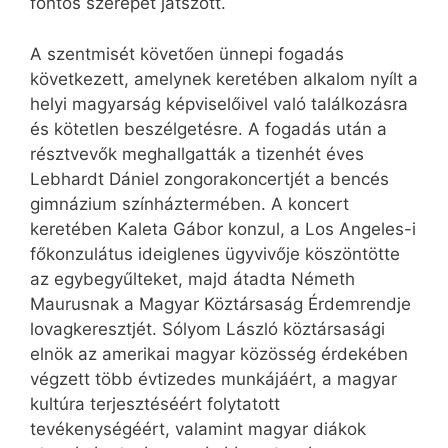
fontos szerepet játszott.
A szentmisét követően ünnepi fogadás
következett, amelynek keretében alkalom nyílt a
helyi magyarság képviselőivel való találkozásra
és kötetlen beszélgetésre. A fogadás után a
résztvevők meghallgatták a tizenhét éves
Lebhardt Dániel zongorakoncertjét a bencés
gimnázium színháztermében. A koncert
keretében Kaleta Gábor konzul, a Los Angeles-i
főkonzulátus ideiglenes ügyvivője köszöntötte
az egybegyűlteket, majd átadta Németh
Maurusnak a Magyar Köztársaság Érdemrendje
lovagkeresztjét. Sólyom László köztársasági
elnök az amerikai magyar közösség érdekében
végzett több évtizedes munkájáért, a magyar
kultúra terjesztéséért folytatott
tevékenységéért, valamint magyar diákok