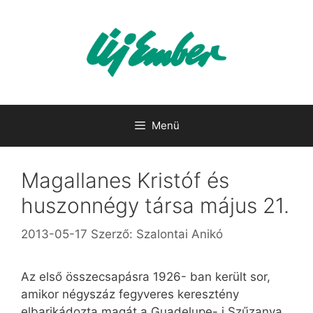
Kilépés
a
tartalomba
Menü
Magallanes Kristóf és
huszonnégy társa május 21.
2013-05-17
Szerző:
Szalontai Anikó
Az első összecsapásra 1926- ban került sor,
amikor négyszáz fegyveres keresztény
elbarikádozta magát a Guadelupe- i Szűzanya