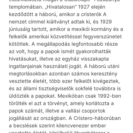
templomában. „Hivatalosan” 1927 elején
kezdődött a háború, amikor a cristerók A
nemzet címmel kiáltványt adtak ki, és 1929
júniusáig tartott, amikor a mexikói kormány és a
felkelők amerikai közvetítéssel fegyverszünetet
kötöttek. A megállapodás legfontosabb része
az volt, hogy a papok ismét gyakorolhatták
hivatásukat, illetve az egyház visszakapta
ingatlanjainak használati jogát. A háború utáni
megtorlásokban azonban számos keresztény
vesztette életét, több ezer felkelőt kivégeztek,
és az állami tisztségviselők sokfelé továbbra is
üldözték a papokat. Mexikóban csak 1992-ben
törölték el azt a törvényt, amely korlátozta a
papok számát, illetve a vallási csoportok
jogállását az országban. A Cristero-háborúban
a becslések szerint kilencvenezer ember