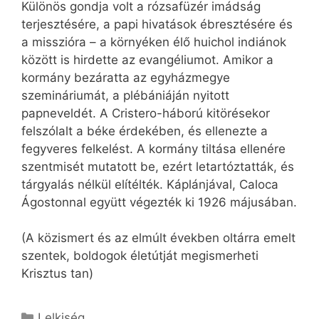
Különös gondja volt a rózsafüzér imádság
terjesztésére, a papi hivatások ébresztésére és
a misszióra – a környéken élő huichol indiánok
között is hirdette az evangéliumot. Amikor a
kormány bezáratta az egyházmegye
szemináriumát, a plébániáján nyitott
papneveldét. A Cristero-háború kitörésekor
felszólalt a béke érdekében, és ellenezte a
fegyveres felkelést. A kormány tiltása ellenére
szentmisét mutatott be, ezért letartóztatták, és
tárgyalás nélkül elítélték. Káplánjával, Caloca
Ágostonnal együtt végezték ki 1926 májusában.
(A közismert és az elmúlt években oltárra emelt
szentek, boldogok életútját megismerheti
Krisztus tan)
Kategória
Lelkiség