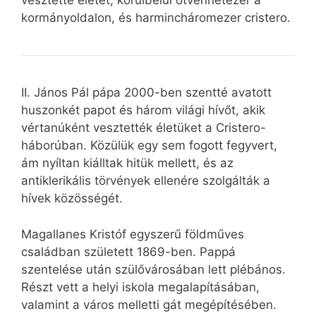
vesztette életét, körülbelül ötvenhétezer a
kormányoldalon, és harmincháromezer cristero.
II. János Pál pápa 2000-ben szentté avatott
huszonkét papot és három világi hívőt, akik
vértanúként vesztették életüket a Cristero-
háborúban. Közülük egy sem fogott fegyvert,
ám nyíltan kiálltak hitük mellett, és az
antiklerikális törvények ellenére szolgálták a
hívek közösségét.
Magallanes Kristóf egyszerű földműves
családban született 1869-ben. Pappá
szentelése után szülővárosában lett plébános.
Részt vett a helyi iskola megalapításában,
valamint a város melletti gát megépítésében.