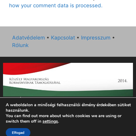
how your comment data is processed.
Adatvédelem
•
Kapcsolat
•
Impresszum
•
Rólunk
„Az Új Ember katolikus hetilap 2014. évi működésének
A weboldalon a minőségi felhasználói élmény érdekében sütiket
támogatását az EGYH-KCP-14-P-0121 sz. támogatási
használunk.
szerződés keretében 3 000 000 Ft összegben támogatta az
You can find out more about which cookies we are using or
Emberi Erőforrások Minisztériuma.”
switch them off in
settings
.
Elfogad
© 2026 Magyar Kurír - Új Ember
• Készült
GeneratePress