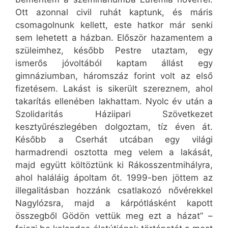
Ott azonnal civil ruhát kaptunk, és máris
csomagolnunk kellett, este hatkor már senki
sem lehetett a házban. Először hazamentem a
szüleimhez, később Pestre utaztam, egy
ismerős jóvoltából kaptam állást egy
gimnáziumban, háromszáz forint volt az első
fizetésem. Lakást is sikerült szereznem, ahol
takarítás ellenében lakhattam. Nyolc év után a
Szolidaritás Háziipari Szövetkezet
kesztyűrészlegében dolgoztam, tíz éven át.
Később a Cserhát utcában egy világi
harmadrendi osztotta meg velem a lakását,
majd együtt költöztünk ki Rákosszentmihályra,
ahol haláláig ápoltam őt. 1999-ben jöttem az
illegalitásban hozzánk csatlakozó nővérekkel
Nagylózsra, majd a kárpótlásként kapott
összegből Gödön vettük meg ezt a házat” –