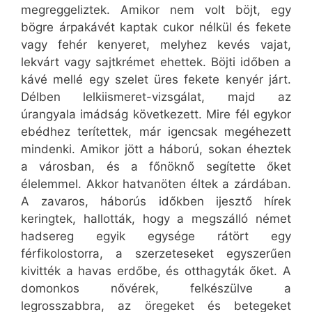
megreggeliztek. Amikor nem volt böjt, egy
bögre árpakávét kaptak cukor nélkül és fekete
vagy fehér kenyeret, melyhez kevés vajat,
lekvárt vagy sajtkrémet ehettek. Böjti időben a
kávé mellé egy szelet üres fekete kenyér járt.
Délben lelkiismeret-vizsgálat, majd az
úrangyala imádság következett. Mire fél egykor
ebédhez terítettek, már igencsak megéhezett
mindenki. Amikor jött a háború, sokan éheztek
a városban, és a főnöknő segítette őket
élelemmel. Akkor hatvanöten éltek a zárdában.
A zavaros, háborús időkben ijesztő hírek
keringtek, hallották, hogy a megszálló német
hadsereg egyik egysége rátört egy
férfikolostorra, a szerzeteseket egyszerűen
kivitték a havas erdőbe, és otthagyták őket. A
domonkos nővérek, felkészülve a
legrosszabbra, az öregeket és betegeket