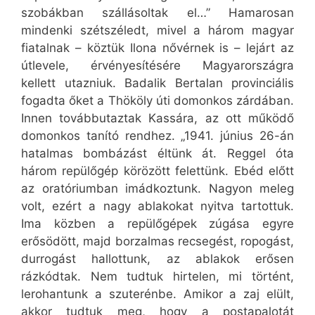
szobákban szállásoltak el…” Hamarosan
mindenki szétszéledt, mivel a három magyar
fiatalnak – köztük Ilona nővérnek is – lejárt az
útlevele, érvényesítésére Magyarországra
kellett utazniuk. Badalik Bertalan provinciális
fogadta őket a Thököly úti domonkos zárdában.
Innen továbbutaztak Kassára, az ott működő
domonkos tanító rendhez. „1941. június 26-án
hatalmas bombázást éltünk át. Reggel óta
három repülőgép körözött felettünk. Ebéd előtt
az oratóriumban imádkoztunk. Nagyon meleg
volt, ezért a nagy ablakokat nyitva tartottuk.
Ima közben a repülőgépek zúgása egyre
erősödött, majd borzalmas recsegést, ropogást,
durrogást hallottunk, az ablakok erősen
rázkódtak. Nem tudtuk hirtelen, mi történt,
lerohantunk a szuterénbe. Amikor a zaj elült,
akkor tudtuk meg, hogy a postapalotát