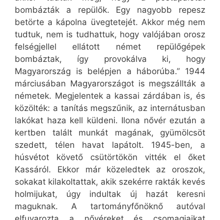
bombázták a repülők. Egy nagyobb repesz
betörte a kápolna üvegtetejét. Akkor még nem
tudtuk, nem is tudhattuk, hogy valójában orosz
felségjellel ellátott német repülőgépek
bombáztak, így provokálva ki, hogy
Magyarország is belépjen a háborúba.” 1944
márciusában Magyarországot is megszállták a
németek. Megjelentek a kassai zárdában is, és
közölték: a tanítás megszűnik, az internátusban
lakókat haza kell küldeni. Ilona nővér ezután a
kertben talált munkát magának, gyümölcsöt
szedett, télen havat lapátolt. 1945-ben, a
húsvétot követő csütörtökön vitték el őket
Kassáról. Ekkor már közeledtek az oroszok,
sokakat kilakoltattak, akik szekérre rakták kevés
holmijukat, úgy indultak új hazát keresni
maguknak. A tartományfőnöknő autóval
elfuvarozta a nővéreket és csomagjaikat