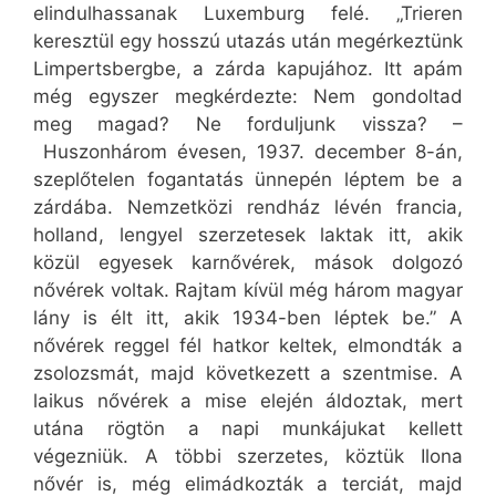
elindulhassanak Luxemburg felé. „Trieren
keresztül egy hosszú utazás után megérkeztünk
Limpertsbergbe, a zárda kapujához. Itt apám
még egyszer megkérdezte: Nem gondoltad
meg magad? Ne forduljunk vissza? –
Huszonhárom évesen, 1937. december 8-án,
szeplőtelen fogantatás ünnepén léptem be a
zárdába. Nemzetközi rendház lévén francia,
holland, lengyel szerzetesek laktak itt, akik
közül egyesek karnővérek, mások dolgozó
nővérek voltak. Rajtam kívül még három magyar
lány is élt itt, akik 1934-ben léptek be.” A
nővérek reggel fél hatkor keltek, elmondták a
zsolozsmát, majd következett a szentmise. A
laikus nővérek a mise elején áldoztak, mert
utána rögtön a napi munkájukat kellett
végezniük. A többi szerzetes, köztük Ilona
nővér is, még elimádkozták a terciát, majd