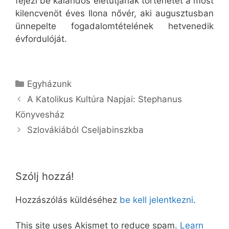
fejezi be kalandos életútjának történetét a most
kilencvenöt éves Ilona nővér, aki augusztusban
ünnepelte fogadalomtételének hetvenedik
évfordulóját.
Kategória
Egyházunk
A Katolikus Kultúra Napjai: Stephanus
Könyvesház
Szlovákiából Cseljabinszkba
Szólj hozzá!
Hozzászólás küldéséhez
be kell jelentkezni
.
This site uses Akismet to reduce spam.
Learn