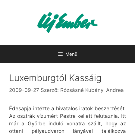
Kilépés
a
tartalomba
Menü
Luxemburgtól Kassáig
2009-09-27
Szerző:
Rózsásné Kubányi Andrea
Édesapja intézte a hivatalos iratok beszerzését.
Az osztrák vízumért Pestre kellett felutaznia. Itt
már a Győrbe induló vonatra szállt, hogy az
ottani pályaudvaron lányával találkozva