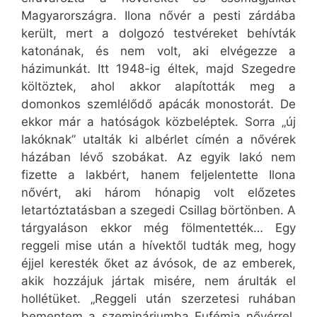
Magyarországra. Ilona nővér a pesti zárdába
került, mert a dolgozó testvéreket behívták
katonának, és nem volt, aki elvégezze a
házimunkát. Itt 1948-ig éltek, majd Szegedre
költöztek, ahol akkor alapították meg a
domonkos szemlélődő apácák monostorát. De
ekkor már a hatóságok közbeléptek. Sorra „új
lakóknak” utalták ki albérlet címén a nővérek
házában lévő szobákat. Az egyik lakó nem
fizette a lakbért, hanem feljelentette Ilona
nővért, aki három hónapig volt előzetes
letartóztatásban a szegedi Csillag börtönben. A
tárgyaláson ekkor még fölmentették… Egy
reggeli mise után a hívektől tudták meg, hogy
éjjel keresték őket az ávósok, de az emberek,
akik hozzájuk jártak misére, nem árulták el
hollétüket. „Reggeli után szerzetesi ruhában
bementem a szemináriumba Eufémia nővérrel.