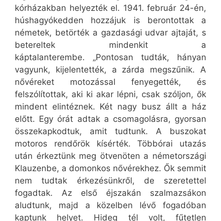
kórházakban helyezték el. 1941. február 24-én,
húshagyókedden hozzájuk is berontottak a
németek, betörték a gazdasági udvar ajtaját, s
betereltek mindenkit a
káptalanterembe. „Pontosan tudták, hányan
vagyunk, kijelentették, a zárda megszűnik. A
nővéreket motozással fenyegették, és
felszólítottak, aki ki akar lépni, csak szóljon, ők
mindent elintéznek. Két nagy busz állt a ház
előtt. Egy órát adtak a csomagolásra, gyorsan
összekapkodtuk, amit tudtunk. A buszokat
motoros rendőrök kísérték. Többórai utazás
után érkeztünk meg ötvenöten a németországi
Klauzenbe, a domonkos nővérekhez. Ők semmit
nem tudtak érkezésünkről, de szeretettel
fogadtak. Az első éjszakán szalmazsákon
aludtunk, majd a közelben lévő fogadóban
kaptunk helyet. Hideg tél volt, fűtetlen