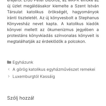
erejéről. Erdő Péter bíboros, az MKPK elnöke az
új üzlet megáldásakor kiemelte a Szent István
Társulat katolikus örökségét, hagyományok
iránti tiszteletét. Az új könyvesbolt a Stephanus
Könyvesház nevet kapta. A katolikus kiadók
könyvei mellett az ökumenizmus jegyében a
protestáns könyvkiadás színvonalas könyveit is
megtalálhatják az érdeklődők a polcokon.
Kategória
Egyházunk
A görög katolikus egyházművészet remekei
Luxemburgtól Kassáig
Szólj hozzá!