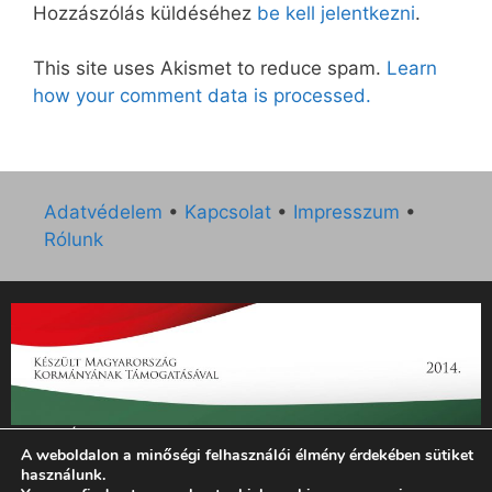
Hozzászólás küldéséhez
be kell jelentkezni
.
This site uses Akismet to reduce spam.
Learn
how your comment data is processed.
Adatvédelem
•
Kapcsolat
•
Impresszum
•
Rólunk
„Az Új Ember katolikus hetilap 2014. évi működésének
A weboldalon a minőségi felhasználói élmény érdekében sütiket
támogatását az EGYH-KCP-14-P-0121 sz. támogatási
használunk.
szerződés keretében 3 000 000 Ft összegben támogatta az