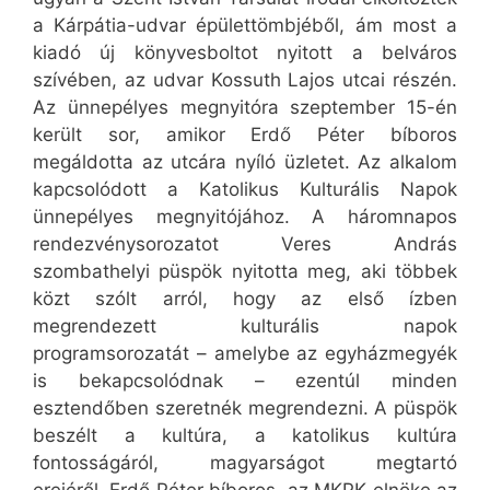
a Kárpátia-udvar épülettömbjéből, ám most a
kiadó új könyvesboltot nyitott a belváros
szívében, az udvar Kossuth Lajos utcai részén.
Az ünnepélyes megnyitóra szeptember 15-én
került sor, amikor Erdő Péter bíboros
megáldotta az utcára nyíló üzletet. Az alkalom
kapcsolódott a Katolikus Kulturális Napok
ünnepélyes megnyitójához. A háromnapos
rendezvénysorozatot Veres András
szombathelyi püspök nyitotta meg, aki többek
közt szólt arról, hogy az első ízben
megrendezett kulturális napok
programsorozatát – amelybe az egyházmegyék
is bekapcsolódnak – ezentúl minden
esztendőben szeretnék megrendezni. A püspök
beszélt a kultúra, a katolikus kultúra
fontosságáról, magyarságot megtartó