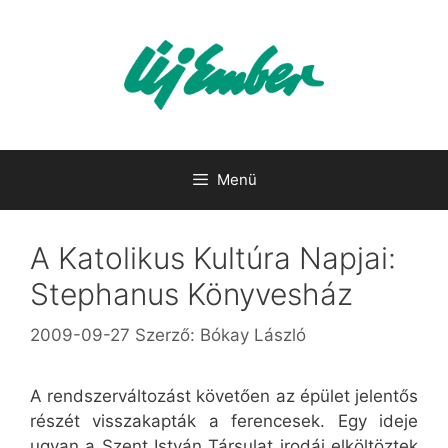
Kilépés
a
tartalomba
Menü
A Katolikus Kultúra Napjai:
Stephanus Könyvesház
2009-09-27
Szerző:
Bókay László
A rendszerváltozást követően az épület jelentős
részét visszakapták a ferencesek. Egy ideje
ugyan a Szent István Társulat irodái elköltöztek