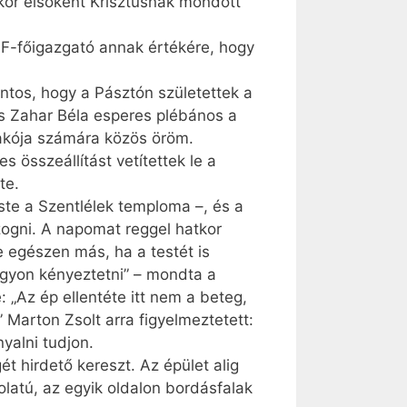
akor elsőként Krisztusnak mondott
IF-főigazgató annak értékére, hogy
ntos, hogy a Pásztón születettek a
 és Zahar Béla esperes plébános a
 lakója számára közös öröm.
 összeállítást vetítettek le a
te.
te a Szentlélek temploma –, és a
zogni. A napomat reggel hatkor
e egészen más, ha a testét is
agyon kényeztetni” – mondta a
e: „Az ép ellentéte itt nem a beteg,
” Marton Zsolt arra figyelmeztetett:
yalni tudjon.
t hirdető kereszt. Az épület alig
olatú, az egyik oldalon bordásfalak