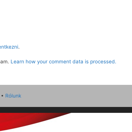
lentkezni
.
spam.
Learn how your comment data is processed.
•
Rólunk