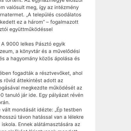
y is történt. Az egyházmegye először
em valósult meg, így az intézmény
tornatermet. „A település csodálatos
nykedett ez a három” – fogalmazott
sztói együttműködéssel
. A 9000 lelkes Pásztó egyik
múzeum, a könyvtár és a művelődési
ra és a hagyomány közös ápolása és
ében fogadták a résztvevőket, ahol
 rövid áttekintést adott az
zefogásával megkezdte működését az
0 tanuló jár ide. Egy pályázat révén
orán.
vé vált mondását idézte: „Ép testben
s hosszú távon hatással van a lélekre
i iskola. Ennek alátámasztására az