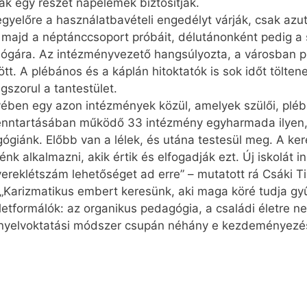
ak egy részét napelemek biztosítják.
gyelőre a használatbavételi engedélyt várják, csak azut
ák majd a néptánccsoport próbáit, délutánonként pedig a
, jógára. Az intézményvezető hangsúlyozta, a városban
ött. A plébános és a káplán hitoktatók is sok időt tölten
gszorul a tantestület.
ében egy azon intézmények közül, amelyek szülői, pléb
 fenntartásában működő 33 intézmény egyharmada ilyen,
gógiánk. Előbb van a lélek, és utána testesül meg. A ke
k alkalmazni, akik értik és elfogadják ezt. Új iskolát i
yereklétszám lehetőséget ad erre” – mutatott rá Csáki T
. „Karizmatikus embert keresünk, aki maga köré tudja gyűj
tformálók: az organikus pedagógia, a családi életre ne
 nyelvoktatási módszer csupán néhány e kezdeményezés