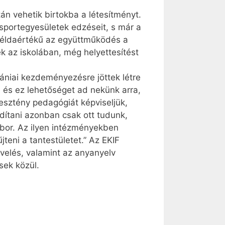
án vehetik birtokba a létesítményt.
 sportegyesületek edzéseit, s már a
 példaértékű az együttműködés a
ek az iskolában, még helyettesítést
ániai kezdeményezésre jöttek létre
 és ez lehetőséget ad nekünk arra,
resztény pedagógiát képviseljük,
ndítani azonban csak ott tudunk,
ibor. Az ilyen intézményekben
teni a tantestületet.” Az EKIF
velés, valamint az anyanyelv
ek közül.