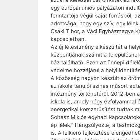
azzal a kéréssel ostromolták az isk
egy európai uniós pályázaton indul
fenntartója végül saját forrásból, a
adottsága, hogy egy szív, egy lélek
Csáki Tibor, a Váci Egyházmegye Ka
kapcsolatban.
Az új létesítmény elkészültét a he
központjának számít a településnek
ház található. Ezen az ünnepi déle
védelme hozzájárul a helyi identit
A közösség nagyon készült az örömt
az iskola tanulói színes műsort adt
intézmény történetéről. 2012-ben 
iskola is, amely négy évfolyammal é
energetikai korszerűsítést tudtak m
Soltész Miklós egyházi kapcsolatokér
ép lélek.” Hangsúlyozta, a testmozgá
is. A lelkierő fejlesztése elengedh