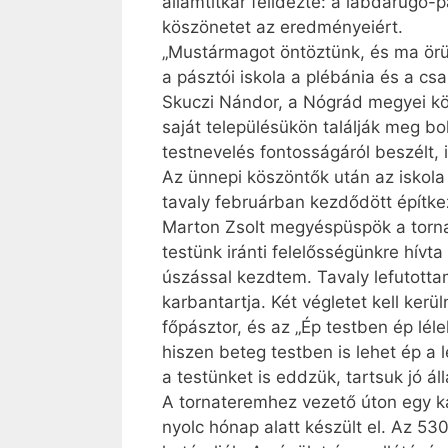
államtitkár felidézte: a labdarúgó
köszönetet az eredményeiért.
„Mustármagot öntöztünk, és ma örü
a pásztói iskola a plébánia és a cs
Skuczi Nándor, a Nógrád megyei köz
saját településükön találják meg bo
testnevelés fontosságáról beszélt, 
Az ünnepi köszöntők után az iskola 
tavaly februárban kezdődött építke
Marton Zsolt megyéspüspök a torna
testünk iránti felelősségünkre hívt
úszással kezdtem. Tavaly lefutotta
karbantartja. Két végletet kell ke
főpásztor, és az „Ép testben ép léle
hiszen beteg testben is lehet ép a l
a testünket is eddzük, tartsuk jó á
A tornateremhez vezető úton egy kap
nyolc hónap alatt készült el. Az 53