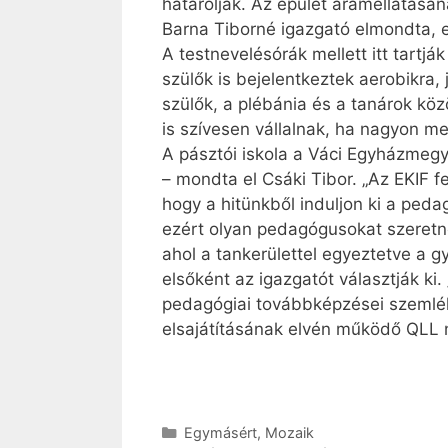
határolják. Az épület áramellátásán
Barna Tiborné igazgató elmondta, e
A testnevelésórák mellett itt tartj
szülők is bejelentkeztek aerobikra
szülők, a plébánia és a tanárok köz
is szívesen vállalnak, ha nagyon me
A pásztói iskola a Váci Egyházmegy
– mondta el Csáki Tibor. „Az EKIF
hogy a hitünkből induljon ki a peda
ezért olyan pedagógusokat szeretnén
ahol a tankerülettel egyeztetve a g
elsőként az igazgatót választják ki
pedagógiai továbbképzései szemléle
elsajátításának elvén működő QLL
Kategória
Egymásért
,
Mozaik