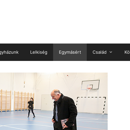
gyházunk
Lelkiség
Egymásért
Család
Kö