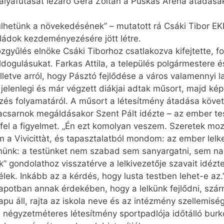
-pályafutását lezáró Gera Zoltán a Puskás Aréna átadás
lhetünk a növekedésének” – mutatott rá Csáki Tibor EK
aládok kezdeményezésére jött létre.
gyűlés elnöke Csáki Tiborhoz csatlakozva kifejtette, fo
ldogulásukat. Farkas Attila, a település polgármestere
illetve arról, hogy Pásztó fejlődése a város valamennyi
jelenlegi és már végzett diákjai adtak műsort, majd képes
zés folyamatáról. A műsort a létesítmény átadása követ
csarnok megáldásakor Szent Pált idézte – az ember tes
a fel a figyelmet. „Én ezt komolyan veszem. Szeretek mo
m a Vivicittàt, és tapasztalatból mondom: az ember lelk
rülnünk: a testünket nem szabad sem sanyargatni, sem n
k” gondolathoz visszatérve a lelki­veze­tője szavait idézt
élek. Inkább az a kérdés, hogy lusta testben lehet-e az.
llapotban annak érdekében, hogy a lelkünk fejlődni, szárn
u áll, rajta az iskola neve és az intézmény szellemiségé
0 négyzetméteres létesítmény sportpadlója időtálló burk