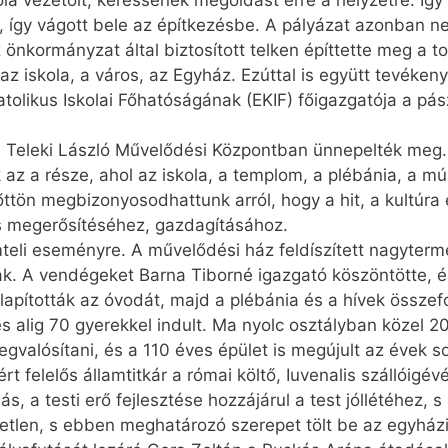
ola vezetőit, keressenek megoldást erre a helyzetre. Íg
t, így vágott bele az építkezésbe. A pályázat azonban n
z önkormányzat által biztosított telken építtette meg a 
 az iskola, a város, az Egyház. Ezúttal is együtt tevéke
tolikus Iskolai Főhatóságának (EKIF) főigazgatója a pá
lyi Teleki László Művelődési Központban ünnepelték meg
 az a része, ahol az iskola, a templom, a plébánia, a 
lőttön megbizonyosodhattunk arról, hogy a hit, a kultú
ás megerősítéséhez, gazdagításához.
eli eseményre. A művelődési ház feldíszített nagyterm
ak. A vendégeket Barna Tiborné igazgató köszöntötte, és
alapították az óvodát, majd a plébánia és a hívek öss
s alig 70 gyerekkel indult. Ma nyolc osztályban közel 20
egvalósítani, és a 110 éves épület is megújult az évek s
t felelős államtitkár a római költő, Iuvenalis szállóigé
s, a testi erő fejlesztése hozzájárul a test jóllétéhez, 
etetlen, s ebben meghatározó szerepet tölt be az egyház