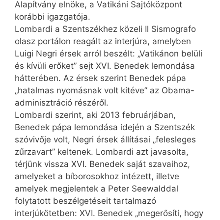
Alapítvány elnöke, a Vatikáni Sajtóközpont
korábbi igazgatója.
Lombardi a Szentszékhez közeli Il Sismografo
olasz portálon reagált az interjúra, amelyben
Luigi Negri érsek arról beszélt: „Vatikánon belüli
és kívüli erőket” sejt XVI. Benedek lemondása
hátterében. Az érsek szerint Benedek pápa
„hatalmas nyomásnak volt kitéve” az Obama-
adminisztráció részéről.
Lombardi szerint, aki 2013 februárjában,
Benedek pápa lemondása idején a Szentszék
szóvivője volt, Negri érsek állításai „felesleges
zűrzavart” keltenek. Lombardi azt javasolta,
térjünk vissza XVI. Benedek saját szavaihoz,
amelyeket a bíborosokhoz intézett, illetve
amelyek megjelentek a Peter Seewalddal
folytatott beszélgetéseit tartalmazó
interjúkötetben: XVI. Benedek „megerősíti, hogy