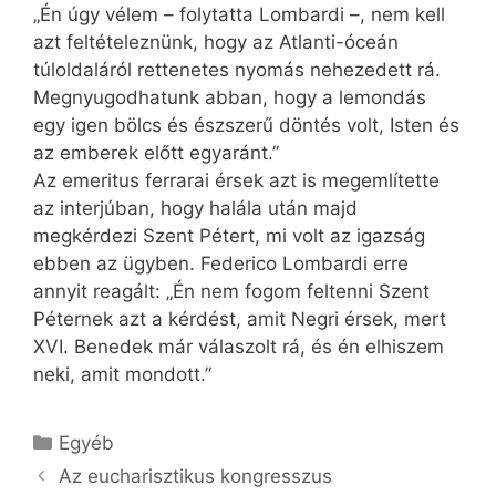
„Én úgy vélem – folytatta Lombardi –, nem kell
azt feltételeznünk, hogy az Atlanti-óceán
túloldaláról rettenetes nyomás nehezedett rá.
Megnyugodhatunk abban, hogy a lemondás
egy igen bölcs és észszerű döntés volt, Isten és
az emberek előtt egyaránt.”
Az emeritus ferrarai érsek azt is megemlítette
az interjúban, hogy halála után majd
megkérdezi Szent Pétert, mi volt az igazság
ebben az ügyben. Federico Lombardi erre
annyit reagált: „Én nem fogom feltenni Szent
Péternek azt a kérdést, amit Negri érsek, mert
XVI. Benedek már válaszolt rá, és én elhiszem
neki, amit mondott.”
Kategória
Egyéb
Az eucharisztikus kongresszus