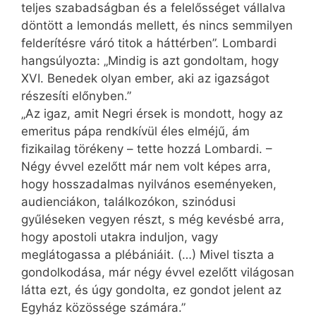
teljes szabadságban és a felelősséget vállalva
döntött a lemondás mellett, és nincs semmilyen
felderítésre váró titok a háttérben”. Lombardi
hangsúlyozta: „Mindig is azt gondoltam, hogy
XVI. Benedek olyan ember, aki az igazságot
részesíti előnyben.”
„Az igaz, amit Negri érsek is mondott, hogy az
emeritus pápa rendkívül éles elméjű, ám
fizikailag törékeny – tette hozzá Lombardi. –
Négy évvel ezelőtt már nem volt képes arra,
hogy hosszadalmas nyilvános eseményeken,
audienciákon, találkozókon, szinódusi
gyűléseken vegyen részt, s még kevésbé arra,
hogy apostoli utakra induljon, vagy
meglátogassa a plébániáit. (…) Mivel tiszta a
gondolkodása, már négy évvel ezelőtt világosan
látta ezt, és úgy gondolta, ez gondot jelent az
Egyház közössége számára.”