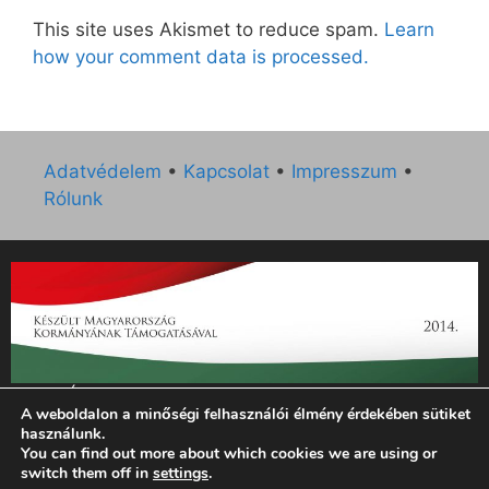
This site uses Akismet to reduce spam.
Learn
how your comment data is processed.
Adatvédelem
•
Kapcsolat
•
Impresszum
•
Rólunk
„Az Új Ember katolikus hetilap 2014. évi működésének
A weboldalon a minőségi felhasználói élmény érdekében sütiket
támogatását az EGYH-KCP-14-P-0121 sz. támogatási
használunk.
szerződés keretében 3 000 000 Ft összegben támogatta az
You can find out more about which cookies we are using or
Emberi Erőforrások Minisztériuma.”
switch them off in
settings
.