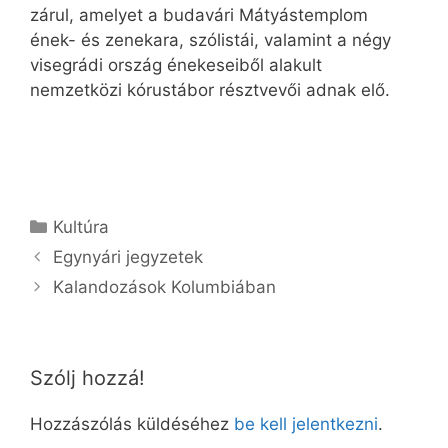
zárul, amelyet a budavári Mátyástemplom
ének- és zenekara, szólistái, valamint a négy
visegrádi ország énekeseiből alakult
nemzetközi kórustábor résztvevői adnak elő.
Kategória
Kultúra
Egynyári jegyzetek
Kalandozások Kolumbiában
Szólj hozzá!
Hozzászólás küldéséhez
be kell jelentkezni
.