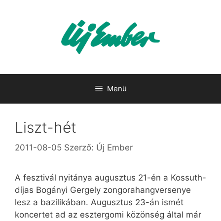
Kilépés
a
tartalomba
Menü
Liszt-hét
2011-08-05
Szerző:
Új Ember
A fesztivál nyitánya augusztus 21-én a Kossuth-
díjas Bogányi Gergely zongorahangversenye
lesz a bazilikában. Augusztus 23-án ismét
koncertet ad az esztergomi közönség által már