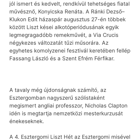
jól ismert és kedvelt, rendkívül tehetséges fiatal
művésznő, Konyicska Renáta. A Ránki Dezső–
Klukon Edit házaspár augusztus 27-én többek
között Liszt kései alkotóperiódusának egyik
legmegragadóbb remekművét, a Via Crucis
négykezes változatát tűzi műsorára. Az
egyhetes komolyzenei fesztivál keretében fellép
Fassang László és a Szent Efrém Férfikar.
A tavaly még újdonságnak számító, az
Esztergomban nagyszerű szólistaként
megismert angliai professzor, Nicholas Clapton
idén is megtartja nemzetközi mesterkurzusát
énekeseknek.
A 4. Esztergomi Liszt Hét az Esztergomi misével