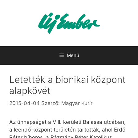
Kilépés
a
tartalomba
Menü
Letették a bionikai központ
alapkövét
2015-04-04
Szerző:
Magyar Kurír
Az ünnepséget a VIII. kerületi Balassa utcában,
a leendő központ területén tartották, ahol Erdő
Péter bíboros, a Pázmány Péter Katolikus