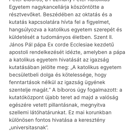
Egyetem nagykancellárja köszöntötte a
résztvevőket. Beszédében az oktatás és a
kutatás kapcsolatára hívta fel a figyelmet,
hangsúlyozva a katolikus egyetem szerepét és
küldetését a tudományos életben. Szent II.
János Pál pápa Ex corde Ecclesiae kezdetű
apostoli rendelkezését idézte, amelyben a pápa
a katolikus egyetem hivatását az igazság
kutatásában jelölte meg: „A katolikus egyetem
becsületbeli dolga és kötelessége, hogy
fenntartások nélkül az igazság ügyének
szentelje magát.” A bíboros úgy fogalmazott: a
kutatóközpont újabb teret ad majd a valóság
egészére vetett pillantásnak, megnyitva
szellemi látóhatárunkat. Ez mai korunkban
különösen fontos hivatása a keresztény
„universitasnak”.