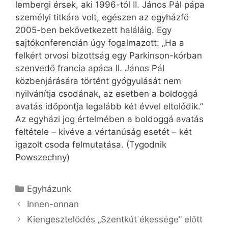
lembergi érsek, aki 1996-tól II. János Pál pápa
személyi titkára volt, egészen az egyházfő
2005-ben bekövetkezett haláláig. Egy
sajtókonferencián úgy fogalmazott: „Ha a
felkért orvosi bizottság egy Parkinson-kórban
szenvedő francia apáca II. János Pál
közbenjárására történt gyógyulását nem
nyilvánítja csodának, az esetben a boldoggá
avatás időpontja legalább két évvel eltolódik.”
Az egyházi jog értelmében a boldoggá avatás
feltétele – kivéve a vértanúság esetét – két
igazolt csoda felmutatása. (Tygodnik
Powszechny)
Kategória
Egyházunk
Innen-onnan
Kiengesztelődés „Szentkút ékessége” előtt