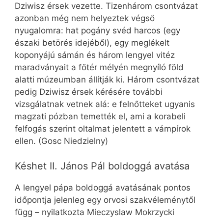
Dziwisz érsek vezette. Tizenhárom csontvázat
azonban még nem helyeztek végső
nyugalomra: hat pogány svéd harcos (egy
északi betörés idejéből), egy meglékelt
koponyájú sámán és három lengyel vitéz
maradványait a főtér mélyén megnyíló föld
alatti múzeumban állítják ki. Három csontvázat
pedig Dziwisz érsek kérésére további
vizsgálatnak vetnek alá: e felnőtteket ugyanis
magzati pózban temették el, ami a korabeli
felfogás szerint oltalmat jelentett a vámpírok
ellen. (Gosc Niedzielny)
Késhet II. János Pál boldoggá avatása
A lengyel pápa boldoggá avatásának pontos
időpontja jelenleg egy orvosi szakvéleménytől
függ – nyilatkozta Mieczyslaw Mokrzycki