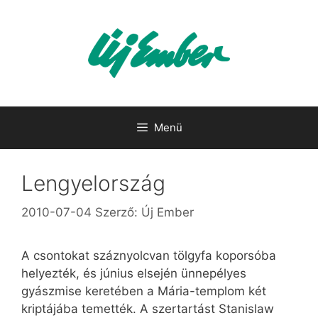
Kilépés
a
tartalomba
Menü
Lengyelország
2010-07-04
Szerző:
Új Ember
A csontokat száznyolcvan tölgyfa koporsóba
helyezték, és június elsején ünnepélyes
gyászmise keretében a Mária-templom két
kriptájába temették. A szertartást Stanislaw