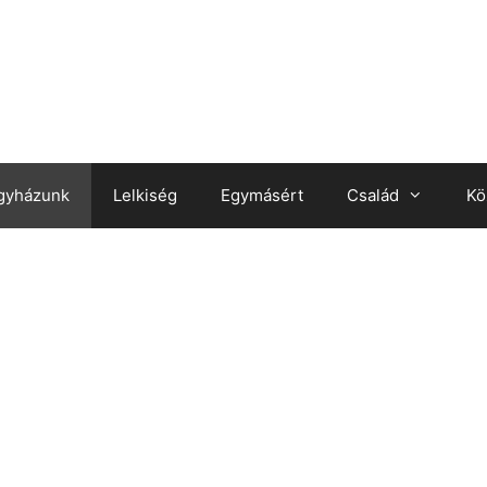
gyházunk
Lelkiség
Egymásért
Család
Kö