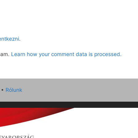
lentkezni
.
spam.
Learn how your comment data is processed.
•
Rólunk