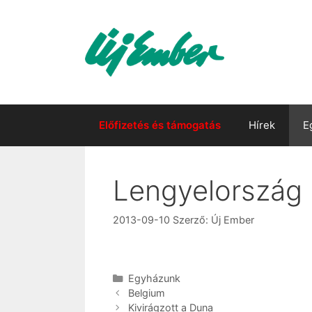
Kilépés
a
tartalomba
Előfizetés és támogatás
Hírek
E
Lengyelország
2013-09-10
Szerző:
Új Ember
Kategória
Egyházunk
Belgium
Kivirágzott a Duna