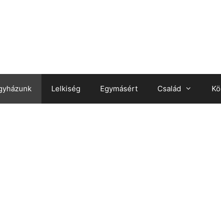
gyházunk
Lelkiség
Egymásért
Család
Kö