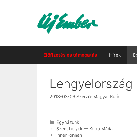
Kilépés
a
tartalomba
Előfizetés és támogatás
Hírek
E
Lengyelország
2013-03-06
Szerző:
Magyar Kurír
Kategória
Egyházunk
Szent he­lyek — Kopp Má­ria
Innen-onnan