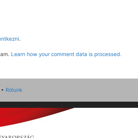
lentkezni
.
spam.
Learn how your comment data is processed.
•
Rólunk