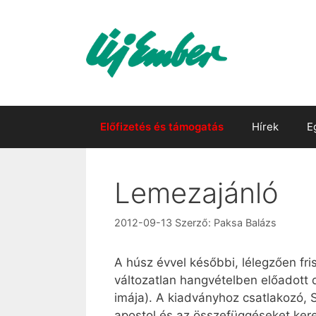
Kilépés
a
tartalomba
Előfizetés és támogatás
Hírek
E
Lemezajánló
2012-09-13
Szerző:
Paksa Balázs
A húsz évvel későbbi, lélegzően fri
változatlan hangvételben előadott d
imája). A kiadványhoz csatlakozó, 
apostol és az összefüggéseket ker