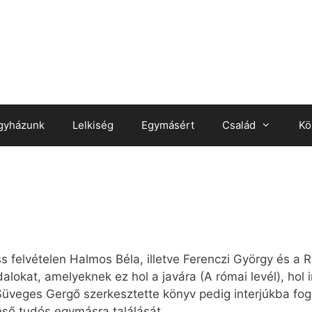
gyházunk
Lelkiség
Egymásért
Család
Kö
ss felvételen Halmos Béla, illetve Ferenczi György és a 
alokat, amelyeknek ez hol a javára (A római levél), hol i
Süveges Gergő szerkesztette könyv pedig interjúkba fogl
eső tudós egymásra találását.