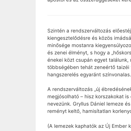
Szintén a rendszerváltozás előesté
kiengesztelődésre és közös imádság
minősége mostanra kiegyensúlyozot
és zenei élményt, s hogy a „hőskors
énekei közt csupán egyet találunk, 
többségében tehát zeneértő taizéi te
hangszerelés egyaránt színvonalas
A rendszerváltozás „új ébredésének
megjósolható – hisz korszakokat is
nevezünk. Gryllus Dániel lemeze és 
reményt keltő, hamisítatlan korlen
(A lemezek kaphatók az Új Ember k