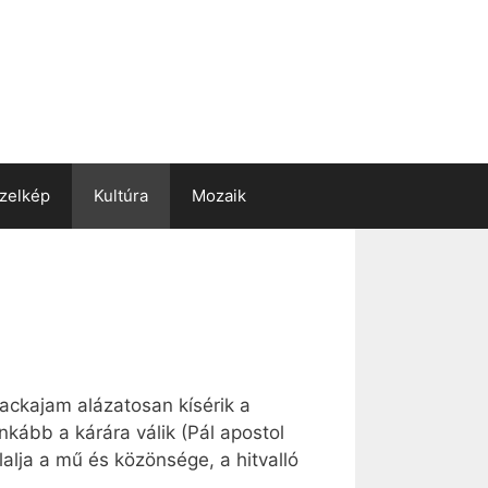
zelkép
Kultúra
Mozaik
Rackajam alázatosan kísérik a
nkább a kárára válik (Pál apostol
alja a mű és közönsége, a hitvalló