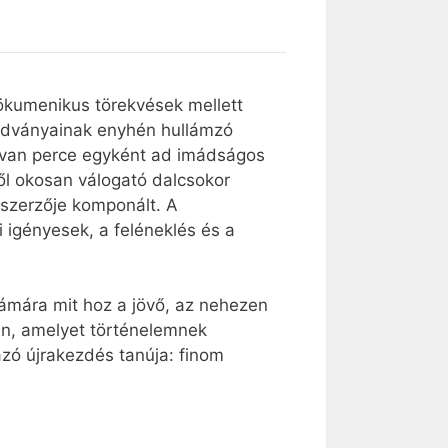
 ökumenikus törekvések mellett
iadványainak enyhén hullámzó
atvan perce egyként ad imádságos
ből okosan válogató dalcsokor
t szerzője komponált. A
i igényesek, a feléneklés és a
zámára mit hoz a jövő, az nehezen
an, amelyet történelemnek
ázó újrakezdés tanúja: finom