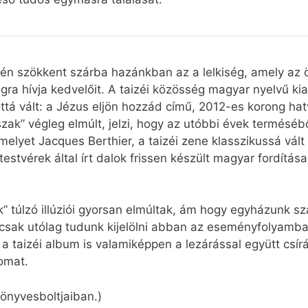
jén szökkent szárba hazánkban az a lelkiség, amely az
ra hívja kedvelőit. A taizéi közösség magyar nyelvű k
tá vált: a Jézus eljön hozzád című, 2012-es korong h
zak” végleg elmúlt, jelzi, hogy az utóbbi évek termésé
melyet Jacques Berthier, a taizéi zene klasszikussá vál
stvérek által írt dalok frissen készült magyar fordítása
.
” túlzó illúziói gyorsan elmúltak, ám hogy egyházunk s
 csak utólag tudunk kijelölni abban az eseményfolyamb
a taizéi album is valamiképpen a lezárással együtt csír
yomat.
önyvesboltjaiban.)