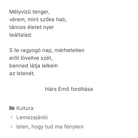
Mélyvizű tenger,
vérem, mint szőke hab,
táncos életet nyer
teáltalad.
S te ragyogó nap, mérhetetlen
erőt lövellve szét,
benned látja lelkem
az Istenét.
Hárs Ernő fordítása
Kategória
Kultúra
Lemezajánló
Isten, hogy tud ma fényleni