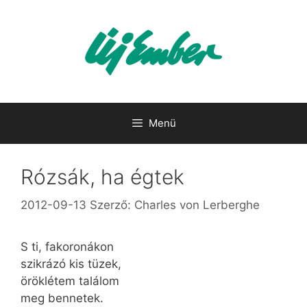
Kilépés
a
tartalomba
Menü
Rózsák, ha égtek
2012-09-13
Szerző:
Charles von Lerberghe
S ti, fakoronákon
szikrázó kis tüzek,
öröklétem találom
meg bennetek.