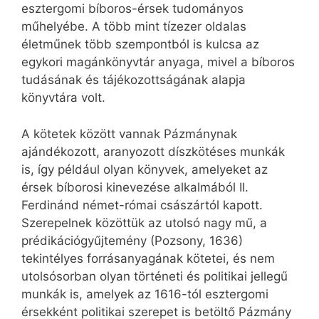
esztergomi bíboros-érsek tudományos
műhelyébe. A több mint tízezer oldalas
életműnek több szempontból is kulcsa az
egykori magánkönyvtár anyaga, mivel a bíboros
tudásának és tájékozottságának alapja
könyvtára volt.
A kötetek között vannak Pázmánynak
ajándékozott, aranyozott díszkötéses munkák
is, így például olyan könyvek, amelyeket az
érsek bíborosi kinevezése alkalmából II.
Ferdinánd német-római császártól kapott.
Szerepelnek közöttük az utolsó nagy mű, a
prédikációgyűjtemény (Pozsony, 1636)
tekintélyes forrásanyagának kötetei, és nem
utolsósorban olyan történeti és politikai jellegű
munkák is, amelyek az 1616-tól esztergomi
érsekként politikai szerepet is betöltő Pázmány