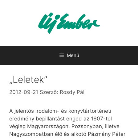
Kilépés
a
tartalomba
Menü
„Leletek”
2012-09-21
Szerző:
Rosdy Pál
A jelentős irodalom- és könyvtártörténeti
eredmény bepillantást enged az 1607-től
végleg Magyarországon, Pozsonyban, illetve
Nagyszombatban élő és alkotó Pázmány Péter