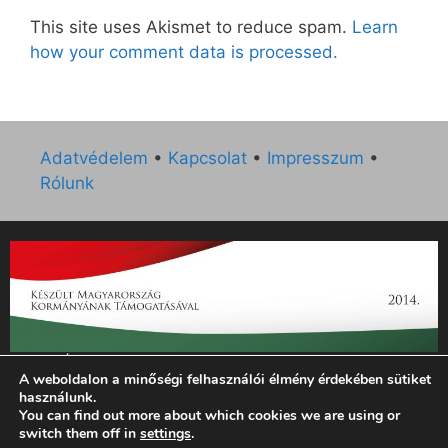
This site uses Akismet to reduce spam.
Learn
how your comment data is processed.
Adatvédelem
•
Kapcsolat
•
Impresszum
•
Rólunk
„Az Új Ember katolikus hetilap 2014. évi működésének
A weboldalon a minőségi felhasználói élmény érdekében sütiket
támogatását az EGYH-KCP-14-P-0121 sz. támogatási
használunk.
szerződés keretében 3 000 000 Ft összegben támogatta az
You can find out more about which cookies we are using or
Emberi Erőforrások Minisztériuma.”
switch them off in
settings
.