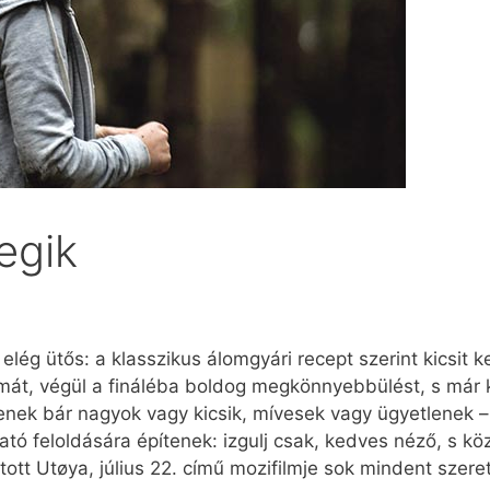
egik
lég ütős: a klasszikus álomgyári recept szerint kicsit k
rámát, végül a fináléba boldog megkönnyebbülést, s már
nek bár nagyok vagy kicsik, mívesek vagy ügyetlenek –
tó feloldására építenek: izgulj csak, kedves néző, s k
ott Utøya, július 22. című mozifilmje sok mindent szer