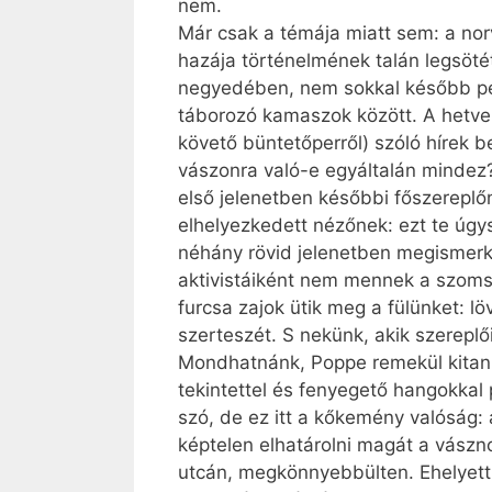
nem.
Már csak a témája miatt sem: a no
hazája történelmének talán legsöté
negyedében, nem sokkal később ped
táborozó kamaszok között. A hetven
követő büntetőperről) szóló hírek be
vászonra való-e egyáltalán mindez?
első jelenetben későbbi főszereplő
elhelyezkedett nézőnek: ezt te úg
néhány rövid jelenetben megismerke
aktivistáiként nem mennek a szoms
furcsa zajok ütik meg a fülünket: 
szerteszét. S nekünk, akik szereplő
Mondhatnánk, Poppe remekül kitanul
tekintettel és fenyegető hangokkal
szó, de ez itt a kőkemény valóság: 
képtelen elhatárolni magát a vászno
utcán, megkönnyebbülten. Ehelyett o