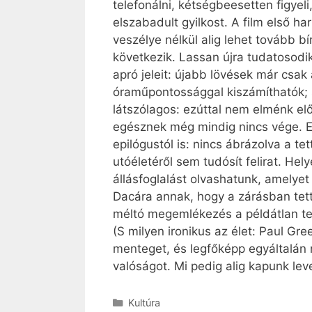
telefonálni, kétségbeesetten figyel
elszabadult gyilkost. A film első h
veszélye nélkül alig lehet tovább b
következik. Lassan újra tudatosodi
apró jeleit: újabb lövések már csak
óraműpontossággal kiszámíthatók; sőt
látszólagos: ezúttal nem elménk el
egésznek még mindig nincs vége. E
epilógustól is: nincs ábrázolva a t
utóéletéről sem tudósít felirat. He
állásfoglalást olvashatunk, amelyet
Dacára annak, hogy a zárásban tett
méltó megemlékezés a példátlan te
(S milyen ironikus az élet: Paul G
menteget, és legfőképp egyáltalán 
valóságot. Mi pedig alig kapunk lev
Kategória
Kultúra