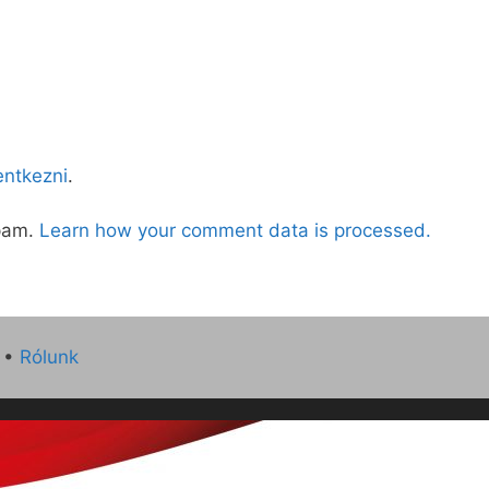
lentkezni
.
spam.
Learn how your comment data is processed.
•
Rólunk