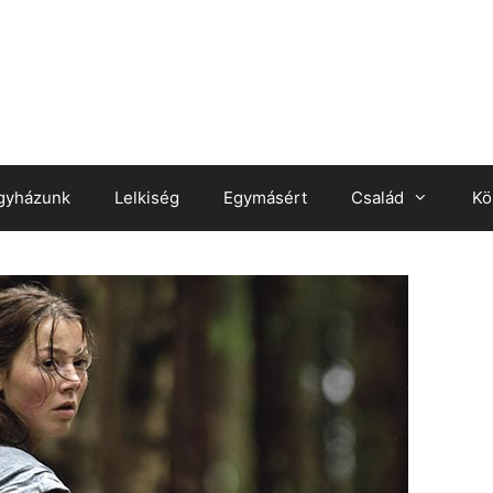
gyházunk
Lelkiség
Egymásért
Család
Kö