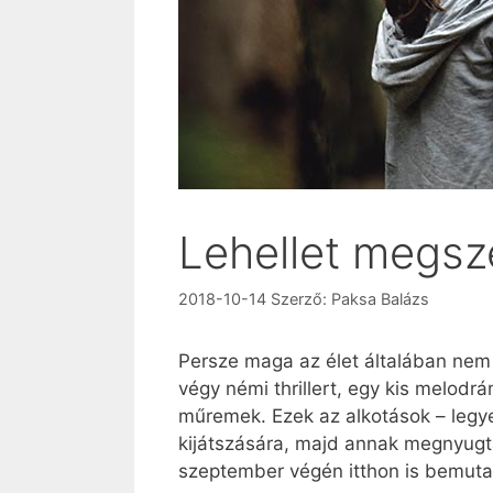
Lehellet megsz
2018-10-14
Szerző:
Paksa Balázs
Persze maga az élet általában nem e
végy némi thrillert, egy kis melod
műremek. Ezek az alkotások – legye
kijátszására, majd annak megnyugta
szeptember végén itthon is bemutat