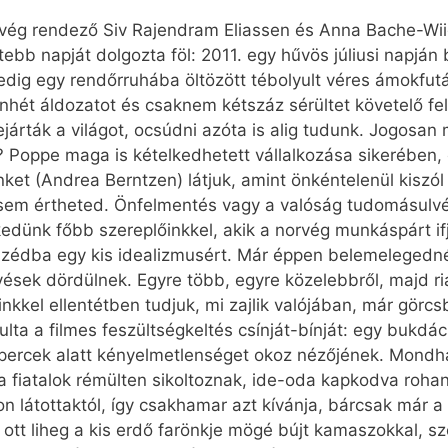
rvég rendező Siv Rajendram Eliassen és Anna Bache-Wii
tebb napját dolgozta föl: 2011. egy hűvös júliusi napj
ig egy rendőrruhába öltözött tébolyult véres ámokfutá
hét áldozatot és csaknem kétszáz sérültet követelő felf
járták a világot, ocsúdni azóta is alig tudunk. Jogosan m
 Poppe maga is kételkedhetett vállalkozása sikerében, e
nket (Andrea Berntzen) látjuk, amint önkéntelenül kisz
ysem értheted. Önfelmentés vagy a valóság tudomásulv
dünk főbb szereplőinkkel, akik a norvég munkáspárt if
zédba egy kis idealizmusért. Már éppen belemelegedné
lövések dördülnek. Egyre több, egyre közelebbről, majd 
inkkel ellentétben tudjuk, mi zajlik valójában, már görc
ta a filmes feszültségkeltés csínját-bínját: egy bukdác
 percek alatt kényelmetlenséget okoz nézőjének. Mondhat
a fiatalok rémülten sikoltoznak, ide-oda kapkodva rohan
n látottaktól, így csakhamar azt kívánja, bárcsak már a
tt liheg a kis erdő farönkje mögé bújt kamaszokkal, szo