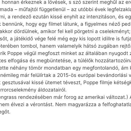
i, honnan érkeznek a lövések, s szó szerint meghűl az ere
armada – műfajtól függetlenül – az utóbbi évek legfelzak
írni, a rendező ezután kissé enyhít az intenzitáson, és
k bennünk, hogy egy filmet látunk, a figyelmes néző pe
 akkor dördülnek, amikor fel kell pörgetni a cselekményt;
, a játékidő vége felé még egy kis lopott idillre is fut
őterében tombol, hanem valamelyik hátsó zugában rejtő
rik Poppe végül megfoszt minket az általában nyugodt
ettes elfogása és megbüntetése, a túlélők hozzátartozói
lyette néhány tömör mondatban egy megfontolandó, ám ki
 némileg már felülírtak a 2015-ös európai bevándorlási 
 gesztusával kissé ütemet téveszt, Poppe filmje kétség
rrorcselekmény áldozatairól.
reengrass rendezésében már forog az amerikai változat.
nem élvezi a vérontást. Nem magyarázza a felfoghatatla
egőt.