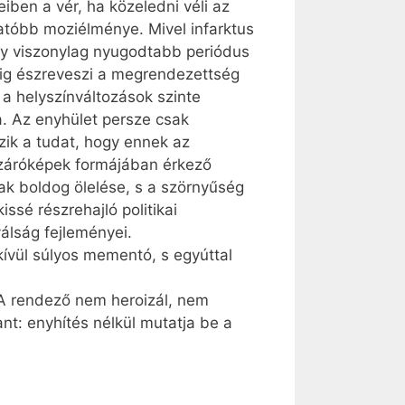
iben a vér, ha közeledni véli az
latóbb mozi­élménye. Mivel infarktus
 egy viszonylag nyugodtabb periódus
dig észreveszi a megrendezettség
 a helyszínváltozások szinte
ja. Az enyhület persze csak
zik a tudat, hogy ennek az
 záróképek formájában érkező
nak boldog ölelése, s a szörnyűség
ssé részrehajló politikai
válság fejleményei.
kívül súlyos mementó, s egyúttal
) A rendező nem heroizál, nem
nt: enyhítés nélkül mutatja be a