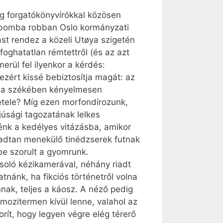
g forgatókönyvírókkal közösen
án bomba robban Oslo kormányzati
st rendez a közeli Utøya szigetén
oghatatlan rémtettről (és az azt
erül fel ilyenkor a kérdés:
zért kissé bebiztosítja magát: az
ól a székében kényelmesen
étele? Míg ezen morfondírozunk,
júsági tagozatának lelkes
nk a kedélyes vitázásba, amikor
riadtan menekülő tinédzserek futnak
sbe szorult a gyomrunk.
soló kézikamerával, néhány riadt
nánk, ha fikciós történetről volna
nak, teljes a káosz. A néző pedig
 mozitermen kívül lenne, valahol az
rít, hogy legyen végre elég térerő