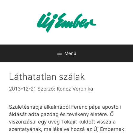
Kilépés
a
tartalomba
Menü
Láthatatlan szálak
2013-12-21
Szerző:
Koncz Veronika
Születésnapja alkalmából Ferenc pápa apostoli
áldását adta gazdag és tevékeny életére. Ő
viszonzásul egy üveg Tokajit küldött vissza a
szentatyának, mellékelve hozzá az Új Embernek