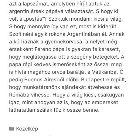
azt a lapszámát, amelyben hírül adtuk az
argentin érsek pápává választását. S hogy ki
volt a „postás”? Szoktuk mondani: kicsi a világ.
S hogy mennyire így van ez, most is kiderült.
Szofi néni egyik rokona Argentínában él. Annak
a kórháznak a gyermekorvosa, amelyet még
érsekként Ferenc pápa is gyakran felkeresett,
hogy meglátogassa ott a szegény betegeket. A
pápa régi kedves ismerőseként az ősszel meg
is hívta magához orvos barátját a Vatikánba. Ő
pedig Buenos Airesből előbb Budapestre repült,
hogy munkatársnőnk ajándékát átvehesse és
Rómába vihesse. Hogy a világ kicsi, csakugyan
igaz, mint ahogyan az is, hogy az embereket
láthatatlan szálak fűzik össze benne.
Kategória
Közelkép