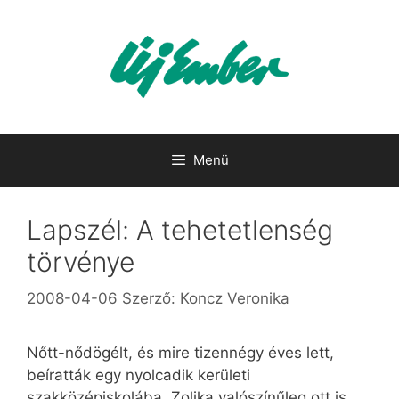
Kilépés
a
tartalomba
Menü
Lapszél: A tehetetlenség
törvénye
2008-04-06
Szerző:
Koncz Veronika
Nőtt-nődögélt, és mire tizennégy éves lett,
beíratták egy nyolcadik kerületi
szakközépiskolába. Zolika valószínűleg ott is