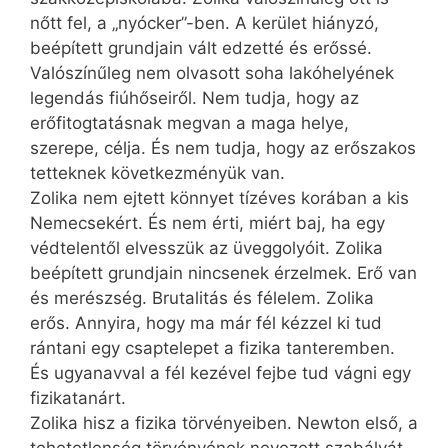
nőtt fel, a „nyócker”-ben. A kerület hiányzó,
beépített grundjain vált edzetté és erőssé.
Valószínűleg nem olvasott soha lakóhelyének
legendás fiúhőseiről. Nem tudja, hogy az
erőfitogtatásnak megvan a maga helye,
szerepe, célja. És nem tudja, hogy az erőszakos
tetteknek következményük van.
Zolika nem ejtett könnyet tízéves korában a kis
Nemecsekért. És nem érti, miért baj, ha egy
védtelentől elvesszük az üveggolyóit. Zolika
beépített grundjain nincsenek érzelmek. Erő van
és merészség. Brutalitás és félelem. Zolika
erős. Annyira, hogy ma már fél kézzel ki tud
rántani egy csaptelepet a fizika tanteremben.
És ugyanavval a fél kezével fejbe tud vágni egy
fizikatanárt.
Zolika hisz a fizika törvényeiben. Newton első, a