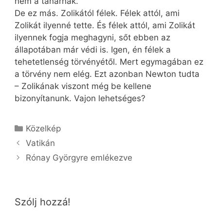
nem a tanárnak.
De ez más. Zolikától félek. Félek attól, ami
Zolikát ilyenné tette. És félek attól, ami Zolikát
ilyennek fogja meghagyni, sőt ebben az
állapotában már védi is. Igen, én félek a
tehetetlenség törvényétől. Mert egymagában ez
a törvény nem elég. Ezt azonban Newton tudta
– Zolikának viszont még be kellene
bizonyítanunk. Vajon lehetséges?
Kategória
Közelkép
Vatikán
Rónay Györgyre emlékezve
Szólj hozzá!