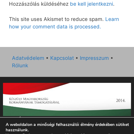
Hozzászólás küldéséhez
be kell jelentkezni
.
This site uses Akismet to reduce spam.
Learn
how your comment data is processed.
Adatvédelem
•
Kapcsolat
•
Impresszum
•
Rólunk
„Az Új Ember katolikus hetilap 2014. évi működésének
A weboldalon a minőségi felhasználói élmény érdekében sütiket
támogatását az EGYH-KCP-14-P-0121 sz. támogatási
használunk.
szerződés keretében 3 000 000 Ft összegben támogatta az