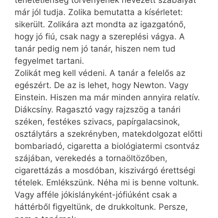
tehetetlenség törvényének nevezett szabályát
már jól tudja. Zolika bemutatta a kísérletet:
sikerült. Zolikára azt mondta az igazgatónő,
hogy jó fiú, csak nagy a szereplési vágya. A
tanár pedig nem jó tanár, hiszen nem tud
fegyelmet tartani.
Zolikát meg kell védeni. A tanár a felelős az
egészért. De az is lehet, hogy Newton. Vagy
Einstein. Hiszen ma már minden annyira relatív.
Diákcsíny. Ragasztó vagy rajzszög a tanári
széken, festékes szivacs, papírgalacsinok,
osztálytárs a szekrényben, matekdolgozat előtti
bombariadó, cigaretta a biológiatermi csontváz
szájában, verekedés a tornaöltözőben,
cigarettázás a mosdóban, kiszivárgó érettségi
tételek. Emlékszünk. Néha mi is benne voltunk.
Vagy afféle jókislányként-jófiúként csak a
háttérből figyeltünk, de drukkoltunk. Persze,