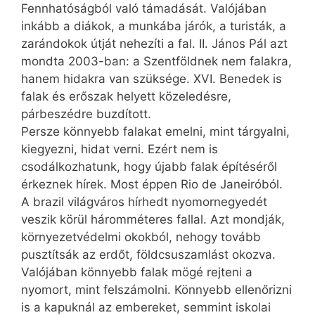
Fennhatóságból való támadását. Valójában
inkább a diákok, a munkába járók, a turisták, a
zarándokok útját nehezíti a fal. II. János Pál azt
mondta 2003-ban: a Szentföldnek nem falakra,
hanem hidakra van szüksége. XVI. Benedek is
falak és erőszak helyett közeledésre,
párbeszédre buzdított.
Persze könnyebb falakat emelni, mint tárgyalni,
kiegyezni, hidat verni. Ezért nem is
csodálkozhatunk, hogy újabb falak építéséről
érkeznek hírek. Most éppen Rio de Janeiróból.
A brazil világváros hírhedt nyomornegyedét
veszik körül háromméteres fallal. Azt mondják,
környezetvédelmi okokból, nehogy tovább
pusztítsák az erdőt, földcsuszamlást okozva.
Valójában könnyebb falak mögé rejteni a
nyomort, mint felszámolni. Könnyebb ellenőrizni
is a kapuknál az embereket, semmint iskolai