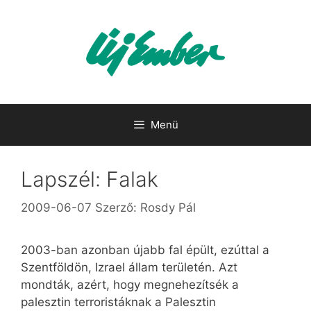
Kilépés
a
tartalomba
Menü
Lapszél: Falak
2009-06-07
Szerző:
Rosdy Pál
2003-ban azonban újabb fal épült, ezúttal a
Szentföldön, Izrael állam területén. Azt
mondták, azért, hogy megnehezítsék a
palesztin terroristáknak a Palesztin