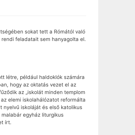
ztségében sokat tett a Rómától való
rendi feladatait sem hanyagolta el.
tt létre, például haldoklók számára
ban, hogy az oktatás vezet el az
 fűződik az „iskolát minden templom
az elemi iskolahálózatot reformálta
nyelvű iskoláját és első katolikus
a malabár egyház liturgikus
 írt.