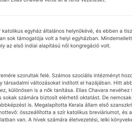
 katolikus egyház általános helynökévé, és ebben a tis
an sok támogatója volt a helyi egyházban. Mindemellett 
ly az első indiai alapítású női kongregáció volt.
remére szorultak felé. Számos szociális intézményt hozo
társadalmi változásokat indított el hazájában. Hitt ab
ez, különösen is a nők tanítása. Elias Chavara nevéhez
s sokak számára biztosít elérhető oktatást. De nemcsak 
képzést is. Megalapította Kerala állam első szanszkrit 
ttevő: összeállította a szír katolikus breviáriumot, és 
atban van. A hívek számára életvezetési, lelki könyveket