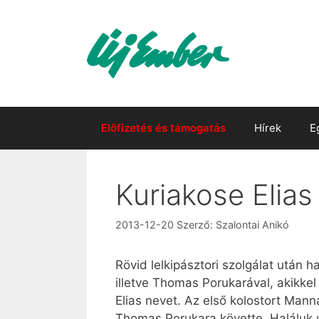
Kilépés
a
tartalomba
Előfizetés és támogatás
Hírek
E
Kuriakose Elias
2013-12-20
Szerző:
Szalontai Anikó
Rövid lelkipásztori szolgálat után 
illetve Thomas Porukarával, akikkel
Elias nevet. Az első kolostort Mann
Thomas Porukara követte. Haláluk u