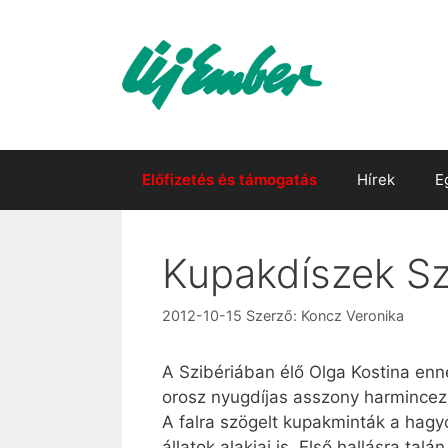
Kilépés
a
tartalomba
Előfizetés és támogatás
Hírek
E
Kupakdíszek Sz
2012-10-15
Szerző:
Koncz Veronika
A Szibériában élő Olga Kostina enné
orosz nyugdíjas asszony harmincezer
A falra szögelt kupakminták a hagy
állatok alakjai is. Első hallásra tal