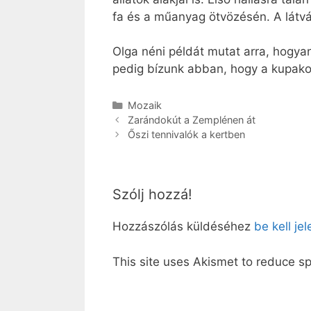
fa és a műanyag ötvözésén. A látv
Olga néni példát mutat arra, hogya
pedig bízunk abban, hogy a kupako
Kategória
Mozaik
Zarándokút a Zemplénen át
Őszi tennivalók a kertben
Szólj hozzá!
Hozzászólás küldéséhez
be kell je
This site uses Akismet to reduce 