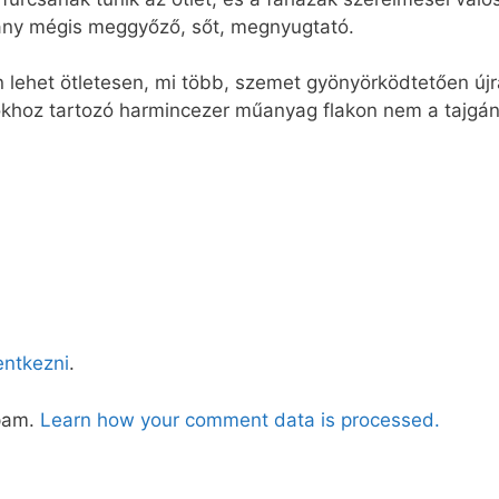
ány mégis meggyőző, sőt, megnyugtató.
n lehet ötletesen, mi több, szemet gyönyörködtetően újr
khoz tartozó harmincezer műanyag flakon nem a tajgá
lentkezni
.
spam.
Learn how your comment data is processed.