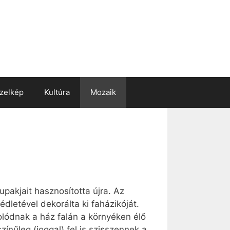
zelkép
Kultúra
Mozaik
pakjait hasznosította újra. Az
dletével dekorálta ki faházikóját.
olódnak a ház falán a környéken élő
színűleg (joggal) fel is szisszennek a