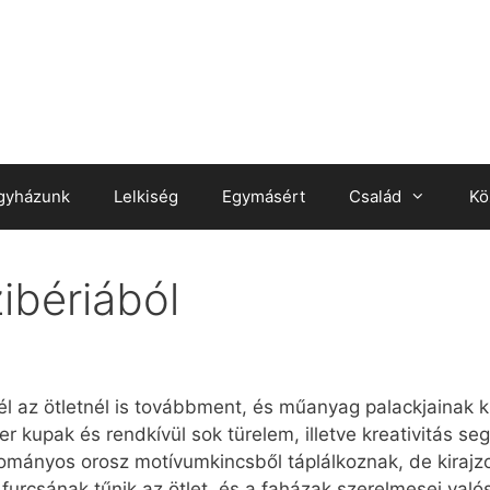
gyházunk
Lelkiség
Egymásért
Család
Kö
ibériából
l az ötletnél is továbbment, és műanyag palackjainak ku
 kupak és rendkívül sok türelem, illetve kreativitás segé
ományos orosz motívumkincsből táplálkoznak, de kirajz
án furcsának tűnik az ötlet, és a faházak szerelmesei való