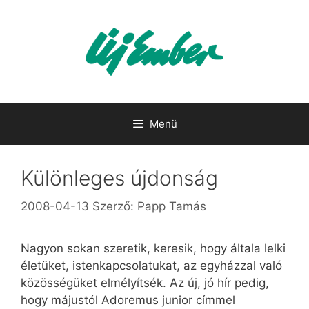
Kilépés
a
tartalomba
Menü
Különleges újdonság
2008-04-13
Szerző:
Papp Tamás
Nagyon sokan szeretik, keresik, hogy általa lelki
életüket, istenkapcsolatukat, az egyházzal való
közösségüket elmélyítsék. Az új, jó hír pedig,
hogy májustól Adoremus junior címmel