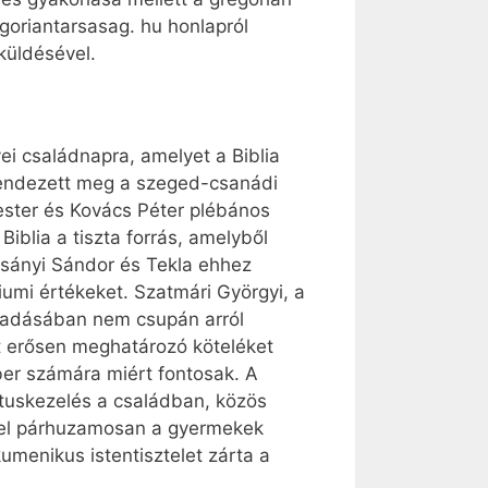
egoriantarsasag. hu honlapról
lküldésével.
ei családnapra, amelyet a Biblia
 rendezett meg a szeged-csanádi
ester és Kovács Péter plébános
Biblia a tiszta forrás, amelyből
 Csányi Sándor és Tekla ehhez
umi értékeket. Szatmári Györgyi, a
lőadásában nem csupán arról
t erősen meghatározó köteléket
ber számára miért fontosak. A
iktuskezelés a családban, közös
kkel párhuzamosan a gyermekek
umenikus istentisztelet zárta a