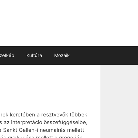
zelkép
Kultúra
Mozaik
lynek keretében a résztvevők többek
és az interpretáció összefüggéseibe,
a Sankt Gallen-i neumaírás mellett
lés gyakorlása mellett a gregorián