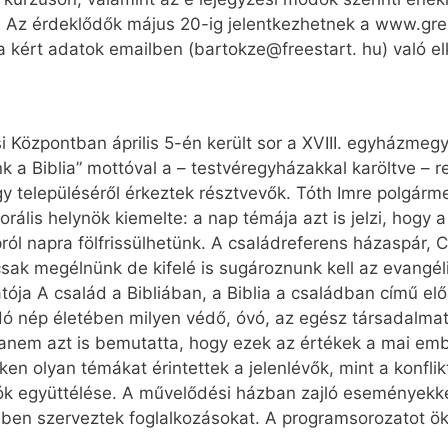
ják. Az érdeklődők május 20-ig jelentkezhetnek a www.gr
y a kért adatok emailben (bartokze@freestart. hu) való e
 Központban április 5-én került sor a XVIII. egyházmegy
 a Biblia” mottóval a – testvéregyházakkal karöltve –
 településéről érkeztek résztvevők. Tóth Imre polgárm
lis helynök kiemelte: a nap témája azt is jelzi, hogy a 
ról napra fölfrissülhetünk. A családreferens házaspár,
k megélnünk de kifelé is sugároznunk kell az evangéli
tója A család a Bibliában, a Biblia a családban című e
idó nép életében milyen védő, óvó, az egész társadalma
 hanem azt is bemutatta, hogy ezek az értékek a mai em
en olyan témákat érintettek a jelenlévők, mint a konfl
ációk együttélése. A művelődési házban zajló eseménye
ében szerveztek foglalkozásokat. A programsorozatot ök