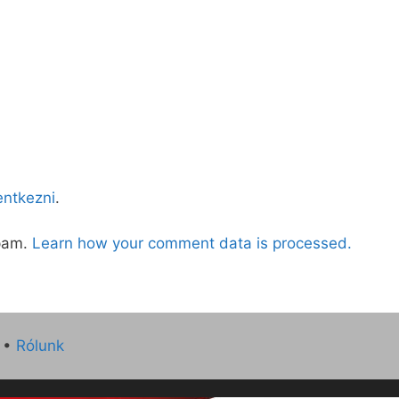
lentkezni
.
spam.
Learn how your comment data is processed.
•
Rólunk