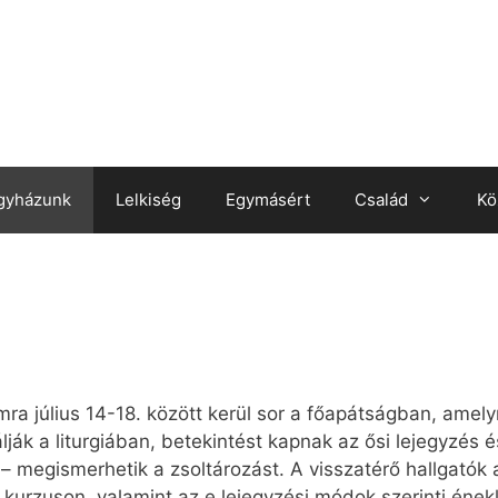
gyházunk
Lelkiség
Egymásért
Család
Kö
amra július 14-18. között kerül sor a főapátságban, ame
lják a liturgiában, betekintést kapnak az ősi lejegyzés 
 megismerhetik a zsoltározást. A visszatérő hallgatók 
a kurzuson, valamint az e lejegyzési módok szerinti ének