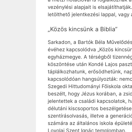
vezénylési alapjait is elsajátíthat
letölthető jelentkezési lappal, vag
„Közös kincsünk a Biblia”
Sarkadon, a Bartók Béla Művelődési
évéhez kapcsolódva „Közös kincsünk
egyházmegye. A térségből tizennégy
köszöntése után Kondé Lajos pasztorá
táplálkozhatunk, erősödhetünk, nap
kapcsolódóan hangsúlyozták: nemcsa
Szegedi Hittudományi Főiskola okta
beszélt, hogy Jézus korában, a zs
jelentettek a családi kapcsolatok,
délutáni kiscsoportos beszélgetések
szentírásolvasás, illetve a gener
számára az általános iskola épület
Loyolai Szent Ignác templomban.