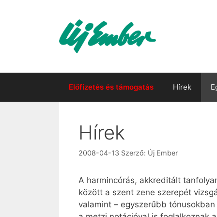
Kilépés
a
tartalomba
Előfizetés és támogatás
Hírek
E
Hírek
2008-04-13
Szerző:
Új Ember
A harmincórás, akkreditált tanfoly
között a szent zene szerepét vizsgá
valamint – egyszerűbb tónusokban –
a metzi notációval is foglalkoznak 