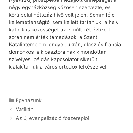
Nyevszkij proszpekten lezajlott ünnepséget a
négy egyházközség közösen szervezte, és
körülbelül hétszáz hívő volt jelen. Semmiféle
kellemetlenségtől sem kellett tartaniuk: a helyi
katolikus közösséget az elmúlt két évtized
során nem érték támadások; a Szent
Katalintemplom lengyel, ukrán, olasz és francia
domonkos lelkipásztorainak kimondottan
szívélyes, példás kapcsolatot sikerült
kialakítaniuk a város ortodox lelkészeivel.
Kategória
Egyházunk
Vatikán
Az új evangelizáció főszereplői