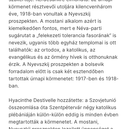
körmenet résztvevői utoljára kilencvenhárom
éve, 1918-ban vonultak a Nyevszkij
proszpekten. A mostani alkalom azért is
kiemelkedően fontos, mert e Néva-parti
sugárutat a „felekezeti tolerancia fasorának” is
nevezik, ugyanis több egyház templomai is ott
találhatók: az ortodox, a katolikus, az
evangélikus és az örmény hívek is otthonuknak
érzik. A Nyevszkij proszpekten a bolsevik
forradalom előtt is csak két esztendőben
tartottak úrnapi körmenetet: 1917-ben és 1918-
ban.
Hyacinthe Destivelle hozzátette: a Szovjetunió
összeomlása óta Szentpétervár négy katolikus
plébániáján külön-külön eddig is minden évben
megtartották a körmenetet. A mostani,