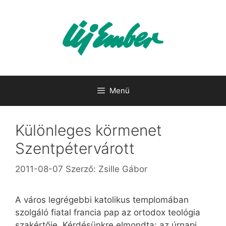
Kilépés
a
tartalomba
Menü
Különleges körmenet
Szentpétervárott
2011-08-07
Szerző:
Zsille Gábor
A város legrégebbi katolikus templomában
szolgáló fiatal francia pap az ortodox teológia
szakértője. Kérdésünkre elmondta: az úrnapi