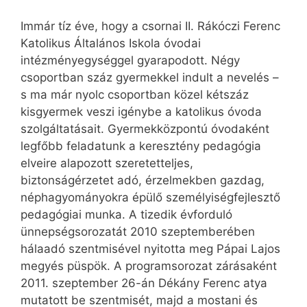
Immár tíz éve, hogy a csornai II. Rákóczi Ferenc
Katolikus Általános Iskola óvodai
intézményegységgel gyarapodott. Négy
csoportban száz gyermekkel indult a nevelés –
s ma már nyolc csoportban közel kétszáz
kisgyermek veszi igénybe a katolikus óvoda
szolgáltatásait. Gyermekközpontú óvodaként
legfőbb feladatunk a keresztény pedagógia
elveire alapozott szeretetteljes,
biztonságérzetet adó, érzelmekben gazdag,
néphagyományokra épülő személyiségfejlesztő
pedagógiai munka. A tizedik évforduló
ünnepségsorozatát 2010 szeptemberében
hálaadó szentmisével nyitotta meg Pápai Lajos
megyés püspök. A programsorozat zárásaként
2011. szeptember 26-án Dékány Ferenc atya
mutatott be szentmisét, majd a mostani és