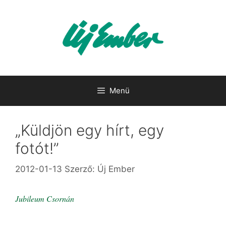
Kilépés
a
tartalomba
Menü
„Küldjön egy hírt, egy
fotót!”
2012-01-13
Szerző:
Új Ember
Jubileum Csornán