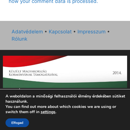
how your comment data is processed.
Adatvédelem
•
Kapcsolat
•
Impresszum
•
Rólunk
„Az Új Ember katolikus hetilap 2014. évi működésének
A weboldalon a minőségi felhasználói élmény érdekében sütiket
támogatását az EGYH-KCP-14-P-0121 sz. támogatási
használunk.
szerződés keretében 3 000 000 Ft összegben támogatta az
You can find out more about which cookies we are using or
Emberi Erőforrások Minisztériuma.”
switch them off in
settings
.
© 2026 Magyar Kurír - Új Ember
• Készült
GeneratePress
Elfogad