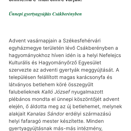
Ünnepi gyertyagyújtás Csákberényben
Advent vasárnapjain a Székesfehérvári
egyházmegye területén lévő Csákberényben a
hagyományokhoz híven idén is a helyi Nefelejcs
Kulturális és Hagyományőrző Egyesület
szervezte az adventi gyertyák meggyújtását. A
településen felállított magas karácsonyfa és
látványos betlehem köré összegyűlt
falubelieknek
Kalló József
nyugalmazott
plébános mondta el ünnepi köszöntőjét advent
elején, ő áldotta meg az új betlehemet, melynek
alakjait
Kanalas Sándor
erdélyi származású
helyi fafaragó mester készítette. Minden
gyertyagyújtásnak más-más intézmény,