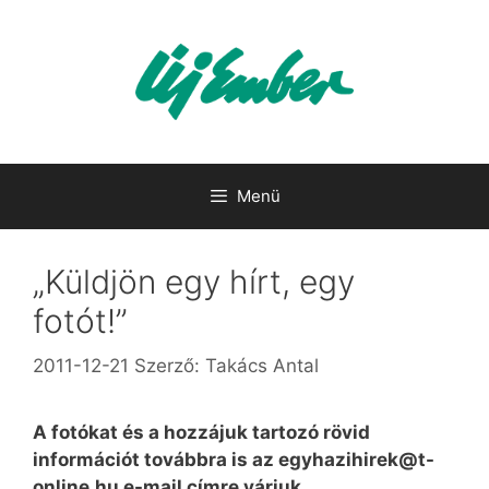
Kilépés
a
tartalomba
Menü
„Küldjön egy hírt, egy
fotót!”
2011-12-21
Szerző:
Takács Antal
A fotókat és a hozzájuk tartozó rövid
információt továbbra is az egyhazihirek@t-
online.hu e-mail címre várjuk.