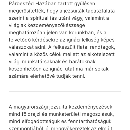
Párbeszéd Házában tartott gyűlésen
megerősítették, hogy a jezsuiták tapasztalata
szerint a spiritualitás utáni vágy, valamint a
világiak kezdeményezőkészsége
meghatározóan jelen van korunkban, és a
felvetődő kérdésekre az ignáci lelkiség képes
válaszokat adni. A felkészült fiatal rendtagok,
valamint a közös célok mellett az elkötelezett
világi munkatársaknak és barátoknak
köszönhetően az ignáci utat ma már sokak
számára elérhetővé tudják tenni.
A magyarországi jezsuita kezdeményezések
mind földrajzi és munkaterületi megoszlásuk,
mind elfogadottságuk és fenntarthatóságuk
szempontjából jól meggyökereztek az elmúlt