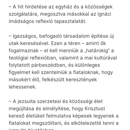
– A hit hirdetése az egyház és a közösségek
szolgálatára, megosztva másokkal az ignáci
imádságos reflexió tapasztalatát.
– Igazságos, befogadó társadalom építése új
utak keresésével. Ezen a téren – amint ők
fogalmaznak – el kell menniük a „határokig” a
teológiai reflexióban, valamint a mai kultúrával
folytatott párbeszédben, és különleges
figyelmet kell szentelniük a fiataloknak, hogy
másokért élő, felkészült keresztények
lehessenek.
– A jezsuita szerzetesi és közösségi élet
megújítása és elmélyítése, hogy Krisztust
kereső életüket felmutatva képesek legyenek a
fiatalokat megszólítani, és elkötelezetté tenni a