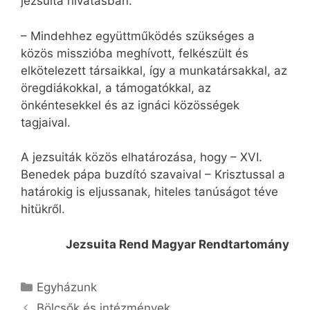
jezsuita hivatásban.
– Mindehhez együttműködés szükséges a
közös misszióba meghívott, felkészült és
elkötelezett társaikkal, így a munkatársakkal, az
öregdiákokkal, a támogatókkal, az
önkéntesekkel és az ignáci közösségek
tagjaival.
A jezsuiták közös elhatározása, hogy – XVI.
Benedek pápa buzdító szavaival – Krisztussal a
határokig is eljussanak, hiteles tanúságot téve
hitükről.
Jezsuita Rend Magyar Rendtartomány
Kategória
Egyházunk
Bölcsők és intézmények