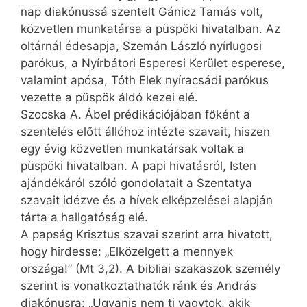
nap diakónussá szentelt Gánicz Tamás volt,
közvetlen munkatársa a püspöki hivatalban. Az
oltárnál édesapja, Szemán László nyírlugosi
parókus, a Nyírbátori Esperesi Kerület esperese,
valamint apósa, Tóth Elek nyíracsádi parókus
vezette a püspök áldó kezei elé.
Szocska A. Ábel prédikációjában főként a
szentelés előtt állóhoz intézte szavait, hiszen
egy évig közvetlen munkatársak voltak a
püspöki hivatalban. A papi hivatásról, Isten
ajándékáról szóló gondolatait a Szentatya
szavait idézve és a hívek elképzelései alapján
tárta a hallgatóság elé.
A papság Krisztus szavai szerint arra hivatott,
hogy hirdesse: „Elközelgett a mennyek
országa!” (Mt 3,2). A bibliai szakaszok személy
szerint is vonatkoztathatók ránk és András
diakónusra: „Ugyanis nem ti vagytok, akik