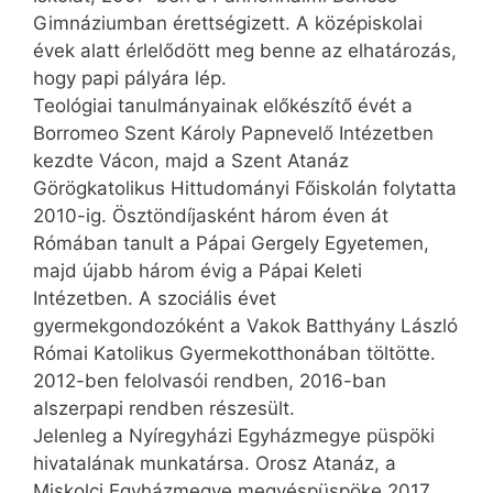
Gimnáziumban érettségizett. A középiskolai
évek alatt érlelődött meg benne az elhatározás,
hogy papi pályára lép.
Teológiai tanulmányainak előkészítő évét a
Borromeo Szent Károly Papnevelő Intézetben
kezdte Vácon, majd a Szent Atanáz
Görögkatolikus Hittudományi Főiskolán folytatta
2010-ig. Ösztöndíjasként három éven át
Rómában tanult a Pápai Gergely Egyetemen,
majd újabb három évig a Pápai Keleti
Intézetben. A szociális évet
gyermekgondozóként a Vakok Batthyány László
Római Katolikus Gyermekotthonában töltötte.
2012-ben felolvasói rendben, 2016-ban
alszerpapi rendben részesült.
Jelenleg a Nyíregyházi Egyházmegye püspöki
hivatalának munkatársa. Orosz Atanáz, a
Miskolci Egyházmegye megyéspüspöke 2017.