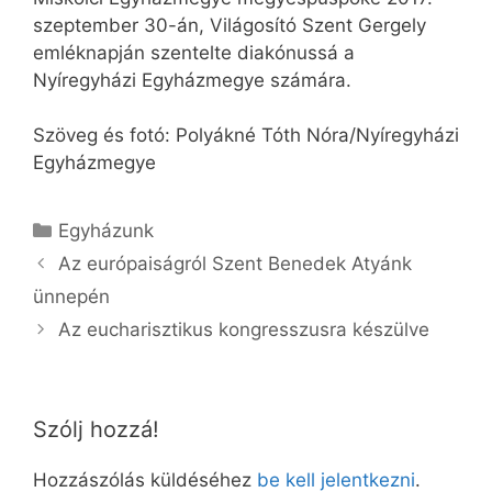
szeptember 30-án, Világosító Szent Gergely
emléknapján szentelte diakónussá a
Nyíregyházi Egyházmegye számára.
Szöveg és fotó: Polyákné Tóth Nóra/Nyíregyházi
Egyházmegye
Kategória
Egyházunk
Az európaiságról Szent Benedek Atyánk
ünnepén
Az eucharisztikus kongresszusra készülve
Szólj hozzá!
Hozzászólás küldéséhez
be kell jelentkezni
.