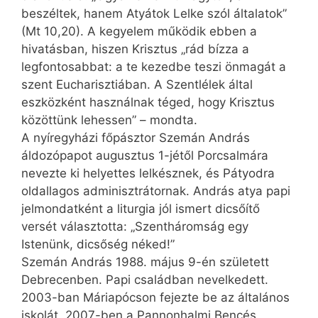
beszéltek, hanem Atyátok Lelke szól általatok”
(Mt 10,20). A kegyelem működik ebben a
hivatásban, hiszen Krisztus „rád bízza a
legfontosabbat: a te kezedbe teszi önmagát a
szent Eucharisztiában. A Szentlélek által
eszközként használnak téged, hogy Krisztus
közöttünk lehessen” – mondta.
A nyíregyházi főpásztor Szemán András
áldozópapot augusztus 1-jétől Porcsalmára
nevezte ki helyettes lelkésznek, és Pátyodra
oldallagos adminisztrátornak. András atya papi
jelmondatként a liturgia jól ismert dicsőítő
versét választotta: „Szentháromság egy
Istenünk, dicsőség néked!”
Szemán András 1988. május 9-én született
Debrecenben. Papi családban nevelkedett.
2003-ban Máriapócson fejezte be az általános
iskolát, 2007-ben a Pannonhalmi Bencés