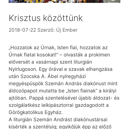
Krisztus közöttünk
2018-07-22
Szerző:
Új Ember
„Hozzatok az Úrnak, Isten fiai, hozzatok az
Úrnak fiatal kosokat!” – olvasták a prokimen
előversét a vasárnapi szent liturgián
Nyírlugoson. Egy órával e szavak elhangzása
után Szocska A. Ábel nyíregyházi
megyéspüspök Szemán András diakónust mint
áldozópapot mutatta be „Isten fiainak” a királyi
ajtóban. Pappá szentelésével újabb áldozat- és
szolgálatkész lelkipásztorral gazdagodott a
Görögkatolikus Egyház.
A liturgián Szemán Andrást diakónustársai
kísérték a szentélyig; egyikőjük épp az előző