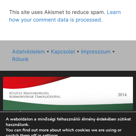
This site uses Akismet to reduce spam.
Learn
how your comment data is processed.
Adatvédelem
•
Kapcsolat
•
Impresszum
•
Rólunk
„Az Új Ember katolikus hetilap 2014. évi működésének
A weboldalon a minőségi felhasználói élmény érdekében sütiket
támogatását az EGYH-KCP-14-P-0121 sz. támogatási
használunk.
szerződés keretében 3 000 000 Ft összegben támogatta az
You can find out more about which cookies we are using or
Emberi Erőforrások Minisztériuma.”
switch them off in
settings
.