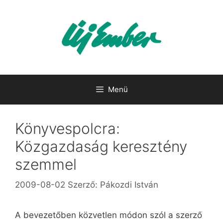
Kilépés
a
tartalomba
Menü
Könyvespolcra:
Közgazdaság keresztény
szemmel
2009-08-02
Szerző:
Pákozdi István
A bevezetőben közvetlen módon szól a szerző