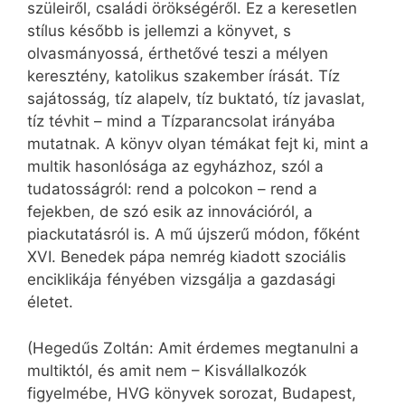
szüleiről, családi örökségéről. Ez a keresetlen
stílus később is jellemzi a könyvet, s
olvasmányossá, érthetővé teszi a mélyen
keresztény, katolikus szakember írását. Tíz
sajátosság, tíz alapelv, tíz buktató, tíz javaslat,
tíz tévhit – mind a Tízparancsolat irányába
mutatnak. A könyv olyan témákat fejt ki, mint a
multik hasonlósága az egyházhoz, szól a
tudatosságról: rend a polcokon – rend a
fejekben, de szó esik az innovációról, a
piackutatásról is. A mű újszerű módon, főként
XVI. Benedek pápa nemrég kiadott szociális
enciklikája fényében vizsgálja a gazdasági
életet.
(Hegedűs Zoltán: Amit érdemes megtanulni a
multiktól, és amit nem – Kisvállalkozók
figyelmébe, HVG könyvek sorozat, Budapest,