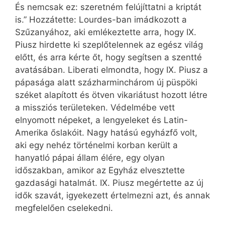
És nemcsak ez: szeretném felújíttatni a kriptát
is.” Hozzátette: Lourdes-ban imádkozott a
Szűzanyához, aki emlékeztette arra, hogy IX.
Piusz hirdette ki szeplőtelennek az egész világ
előtt, és arra kérte őt, hogy segítsen a szentté
avatásában. Liberati elmondta, hogy IX. Piusz a
pápasága alatt százharminchárom új püspöki
széket alapított és ötven vikariátust hozott létre
a missziós területeken. Védelmébe vett
elnyomott népeket, a lengyeleket és Latin-
Amerika őslakóit. Nagy hatású egyházfő volt,
aki egy nehéz történelmi korban került a
hanyatló pápai állam élére, egy olyan
időszakban, amikor az Egyház elvesztette
gazdasági hatalmát. IX. Piusz megértette az új
idők szavát, igyekezett értelmezni azt, és annak
megfelelően cselekedni.