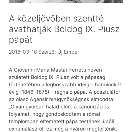
A közeljövőben szentté
avathatják Boldog IX. Piusz
pápát
2018-03-18
Szerző:
Új Ember
A Giovanni Maria Mastai-Ferretti néven
született Boldog IX. Piusz volt a pápaság
történetében a leghosszabb ideig – harminckét
évig (1846–1878) – regnáló pápa. A posztulátor
az olasz Agensir hírügynökségnek elmondta:
„Olyan gyorsan halad előre a kanonizációs
folyamat, hogy gondoskodtam a római
templomban eltemetett pápa testének újbóli
exhumálásáról, ez még a nyáron megtörténik.