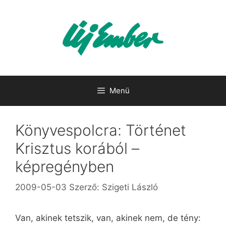
Kilépés
a
tartalomba
Menü
Könyvespolcra: Történet
Krisztus korából –
képregényben
2009-05-03
Szerző:
Szigeti László
Van, akinek tetszik, van, akinek nem, de tény: