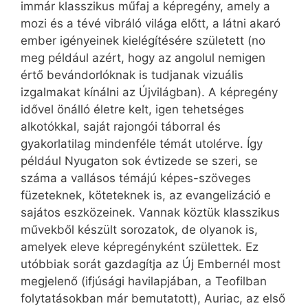
immár klasszikus műfaj a képregény, amely a
mozi és a tévé vibráló világa előtt, a látni akaró
ember igényeinek kielégítésére született (no
meg például azért, hogy az angolul nemigen
értő bevándorlóknak is tudjanak vizuális
izgalmakat kínálni az Újvilágban). A képregény
idővel önálló életre kelt, igen tehetséges
alkotókkal, saját rajongói táborral és
gyakorlatilag mindenféle témát utolérve. Így
például Nyugaton sok évtizede se szeri, se
száma a vallásos témájú képes-szöveges
füzeteknek, köteteknek is, az evangelizáció e
sajátos eszközeinek. Vannak köztük klasszikus
művekből készült sorozatok, de olyanok is,
amelyek eleve képregényként születtek. Ez
utóbbiak sorát gazdagítja az Új Embernél most
megjelenő (ifjúsági havilapjában, a Teofilban
folytatásokban már bemutatott), Auriac, az első