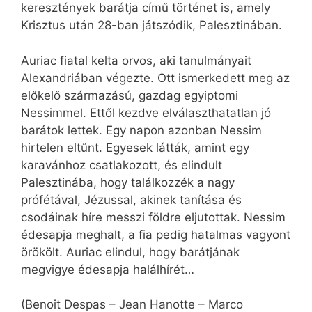
keresztények barátja című történet is, amely
Krisztus után 28-ban játszódik, Palesztinában.
Auriac fiatal kelta orvos, aki tanulmányait
Alexandriában végezte. Ott ismerkedett meg az
előkelő származású, gazdag egyiptomi
Nessimmel. Ettől kezdve elválaszthatatlan jó
barátok lettek. Egy napon azonban Nessim
hirtelen eltűnt. Egyesek látták, amint egy
karavánhoz csatlakozott, és elindult
Palesztinába, hogy találkozzék a nagy
prófétával, Jézussal, akinek tanítása és
csodáinak híre messzi földre eljutottak. Nessim
édesapja meghalt, a fia pedig hatalmas vagyont
örökölt. Auriac elindul, hogy barátjának
megvigye édesapja halálhírét…
(Benoit Despas – Jean Hanotte – Marco