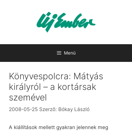
Kilépés
a
tartalomba
Menü
Könyvespolcra: Mátyás
királyról – a kortársak
szemével
2008-05-25
Szerző:
Bókay László
A kiállítások mellett gyakran jelennek meg