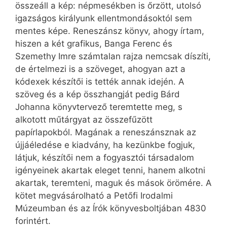
összeáll a kép: népmesékben is őrzött, utolsó
igazságos királyunk ellentmondásoktól sem
mentes képe. Reneszánsz könyv, ahogy írtam,
hiszen a két grafikus, Banga Ferenc és
Szemethy Imre számtalan rajza nemcsak díszíti,
de értelmezi is a szöveget, ahogyan azt a
kódexek készítői is tették annak idején. A
szöveg és a kép összhangját pedig Bárd
Johanna könyvtervező teremtette meg, s
alkotott műtárgyat az összefűzött
papírlapokból. Magának a reneszánsznak az
újjáéledése e kiadvány, ha kezünkbe fogjuk,
látjuk, készítői nem a fogyasztói társadalom
igényeinek akartak eleget tenni, hanem alkotni
akartak, teremteni, maguk és mások örömére. A
kötet megvásárolható a Petőfi Irodalmi
Múzeumban és az Írók könyvesboltjában 4830
forintért.