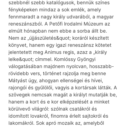
szebbnél szebb katalógusok, bennük színes
fényképeken mindaz a sok emlék, amely
fennmaradt a nagy király udvarából, a magyar
reneszánszból. A Petőfi Irodalmi Múzeum az
elmúlt hónapban nem ebbe a sorba állt be.
Nem az „újjászületés&quot; koráról készített
könyvet, hanem egy igazi reneszánsz kötetet
jelentetett meg Animus regis, azaz a „király
lelke&quot; címmel. Komlóssy Gyöngyi
válogatásában majdnem nyolcvan, hosszabb-
rövidebb vers, történet rajzolja meg benne
Mátyást úgy, ahogyan ellenségei és hívei,
rajongói és gyűlölői, vagyis a kortársak látták. A
szövegek nemcsak magát a királyt mutatják be,
hanem a kort és e kor elképzelését a minket
körülvevő világról: szólnak csatákról és
idomított lovakról, finomra érlelt sajtokról és
lakomákról. Sok apró mozaik az, amelyből