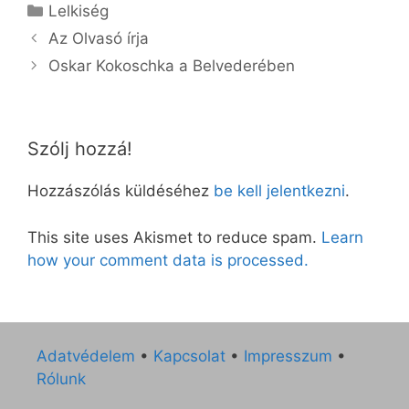
Kategória
Lelkiség
Az Olvasó írja
Oskar Kokoschka a Belvederében
Szólj hozzá!
Hozzászólás küldéséhez
be kell jelentkezni
.
This site uses Akismet to reduce spam.
Learn
how your comment data is processed.
Adatvédelem
•
Kapcsolat
•
Impresszum
•
Rólunk