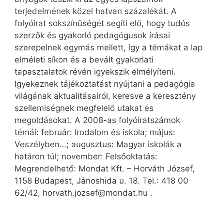
terjedelmének közel hatvan százalékát. A
folyóirat sokszínűségét segíti elő, hogy tudós
szerzők és gyakorló pedagógusok írásai
szerepelnek egymás mellett, így a témákat a lap
elméleti síkon és a bevált gyakorlati
tapasztalatok révén igyekszik elmélyíteni.
Igyekeznek tájékoztatást nyújtani a pedagógia
világának aktualitásairól, keresve a keresztény
szellemiségnek megfelelő utakat és
megoldásokat. A 2008-as folyóiratszámok
témái: február: Irodalom és iskola; május:
Veszélyben…; augusztus: Magyar iskolák a
határon túl; november: Felsőoktatás:
Megrendelhető: Mondat Kft. – Horváth József,
1158 Budapest, Jánoshida u. 18. Tel.: 418 00
62/42, horvath.jozsef@mondat.hu .