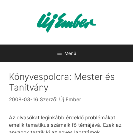
Kilépés
a
tartalomba
Menü
Könyvespolcra: Mester és
Tanítvány
2008-03-16
Szerző:
Új Ember
Az olvasókat leginkább érdeklő problémákat
emelik tematikus számaik fő témájává. Ezek az
anyagok teszik ki az egyes lapszámok