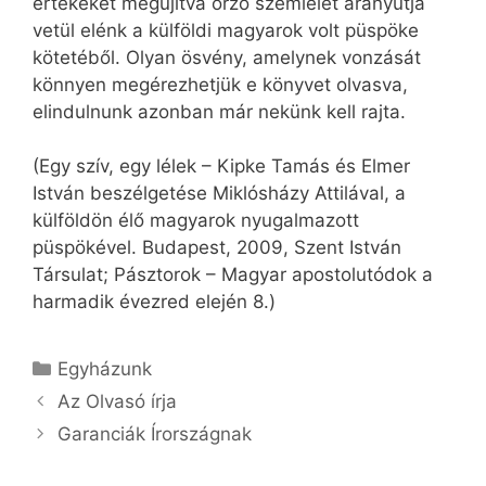
értékeket megújítva őrző szemlélet aranyútja
vetül elénk a külföldi magyarok volt püspöke
kötetéből. Olyan ösvény, amelynek vonzását
könnyen megérezhetjük e könyvet olvasva,
elindulnunk azonban már nekünk kell rajta.
(Egy szív, egy lélek – Kipke Tamás és Elmer
István beszélgetése Miklósházy Attilával, a
külföldön élő magyarok nyugalmazott
püspökével. Budapest, 2009, Szent István
Társulat; Pásztorok – Magyar apostolutódok a
harmadik évezred elején 8.)
Kategória
Egyházunk
Az Olvasó írja
Garanciák Írországnak