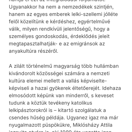
Ugyanakkor ha nem a nemzedékek szintjén,
hanem az egyes emberek lelki-szellemi jólléte
felől közelítünk e kérdéshez, egyértelművé
válik, milyen rendkívüli jelentőségű, hogy a
személyes gondoskodás, érdeklődés jeleit
megtapasztalhatják- e az emigránsok az
anyakultúra részéről.
A zilált történelmű magyarság több hullámban
kivándorolt közösségei számára a nemzeti
kultúra elemei mellett a vallás képviselte-
képviseli a hazai gyökerek éltetőerejét. Idehaza
elmosódott képünk van minderről, s keveset
tudunk a köztük tevékeny katolikus
lelkipásztorokról is – kitartó szolgálatuk a
csendes hűség példája. Ugyanez igaz ma már
nyugalmazott püspökükre, Miklósházy Attila