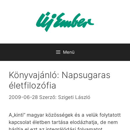
Kilépés
a
tartalomba
Menü
Könyvajánló: Napsugaras
életfilozófia
2009-06-28
Szerző:
Szigeti László
A„kinti” magyar közösségek és a velük folytatott
kapcsolat életben tartása elodázhatja, de nem
hárítja el ezt az integrálódási folyamatot.