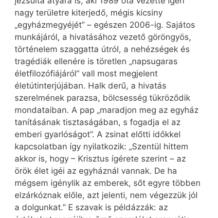
jezsuita atyára is, aki 1989 óta vezette igen
nagy területre kiterjedő, mégis kicsiny
„egyházmegyéjét” – egészen 2006-ig. Sajátos
munkájáról, a hivatásához vezető göröngyös,
történelem szaggatta útról, a nehézségek és
tragédiák ellenére is töretlen „napsugaras
életfilozófiájáról” vall most megjelent
életútinterjújában. Halk derű, a hivatás
szerelmének parazsa, bölcsesség tükröződik
mondataiban. A pap „maradjon meg az egyház
tanításának tisztaságában, s fogadja el az
emberi gyarlóságot”. A zsinat előtti időkkel
kapcsolatban így nyilatkozik: „Szentül hittem
akkor is, hogy – Krisztus ígérete szerint – az
örök élet igéi az egyháznál vannak. De ha
mégsem igénylik az emberek, sőt egyre többen
elzárkóznak előle, azt jelenti, nem végezzük jól
a dolgunkat.” E szavak is példázzák: az