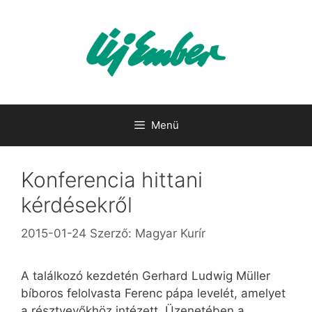
Kilépés
a
tartalomba
Menü
Konferencia hittani
kérdésekről
2015-01-24
Szerző:
Magyar Kurír
A találkozó kezdetén Gerhard Ludwig Müller
bíboros felolvasta Ferenc pápa levelét, amelyet
a résztvevőkhöz intézett. Üzenetében a