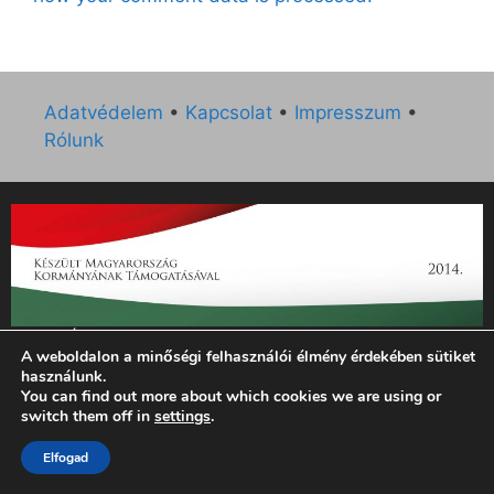
Adatvédelem
•
Kapcsolat
•
Impresszum
•
Rólunk
„Az Új Ember katolikus hetilap 2014. évi működésének
A weboldalon a minőségi felhasználói élmény érdekében sütiket
támogatását az EGYH-KCP-14-P-0121 sz. támogatási
használunk.
szerződés keretében 3 000 000 Ft összegben támogatta az
You can find out more about which cookies we are using or
Emberi Erőforrások Minisztériuma.”
switch them off in
settings
.
Elfogad
© 2026 Magyar Kurír - Új Ember
• Készült
GeneratePress