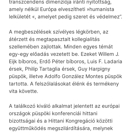
transzcendens dimenziója iránti nyitottság,
amely nélkül Európa elveszítheti »humanista
lelkületét «, amelyet pedig szeret és védelmez”.
A megbeszélések szívélyes légkörben, az
átérzett és megtapasztalt kollegialitás
szellemében zajlottak. Minden egyes témát
egy-egy előadás vezetett be. Ezeket Willem J.
Eijk bíboros, Erdő Péter bíboros, Luis F. Ladaria
érsek, Philip Tartaglia érsek, Guy Harpigny
püspök, illetve Adolfo González Montes püspök
tartotta. A felszólalásokat élénk és termékeny
vita követte.
A találkozó kiváló alkalmat jelentett az európai
országok püspöki konferenciái hittani
bizottságai és a Hittani Kongregáció közötti
együttműködés megszilárdítására, melynek