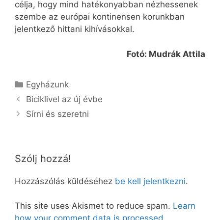
célja, hogy mind hatékonyabban nézhessenek
szembe az európai kontinensen korunkban
jelentkező hittani kihívásokkal.
Fotó: Mudrák Attila
Kategória
Egyházunk
Biciklivel az új évbe
Sírni és szeretni
Szólj hozzá!
Hozzászólás küldéséhez
be kell jelentkezni
.
This site uses Akismet to reduce spam.
Learn
how your comment data is processed.