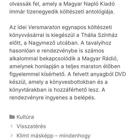
olvassák fel, amely a Magyar Napló Kiadó
immár tizenegyedik költészeti antológiája.
Az idei
Versmaraton
egynapos költészeti
könyvvásárral is kiegészül a Thália Színház
előtt, a Nagymező utcában. A tavalyihoz
hasonlóan e rendezvénybe is számos
alkalommal bekapcsolódik a Magyar Rádió,
amelynek honlapján a teljes maraton élőben
figyelemmel kísérhető. A felvett anyagból DVD
készül, amely a könyvesboltokban és a
könyvtárakban is hozzáférhető lesz. A
rendezvényre ingyenes a belépés.
Kategória
Kultúra
Visszatérés
Klimt másképp – mindenhogy