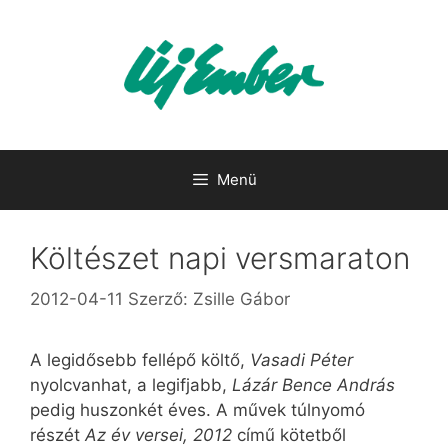
Kilépés
a
tartalomba
Menü
Költészet napi versmaraton
2012-04-11
Szerző:
Zsille Gábor
A legidősebb fellépő költő,
Vasadi Péter
nyolcvanhat, a legifjabb,
Lázár Bence András
pedig huszonkét éves. A művek túlnyomó
részét
Az év versei, 2012
című kötetből