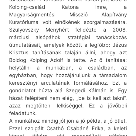
Kolping-család Katona Imre, a
Magyarságmentési Misszió Alapítvány
Kuratóriuma volt elnökének szorgalmazására.
Szulyovszky Menyhért felidézte a 2008.
márciusi alsópáhoki stratégiai tanácskozás
útmutatásait, amelyek között a legfőbb: Jézus
Krisztus tanításának talaján állni, ahogy azt
Boldog Kolping Adolf is tette. Az ő tanítása:
helytállni a munkában, a családban, az
egyházban, hogy hozzájáruljunk a társadalom
keresztényi arculatának formálásához. Ezt a
gondolatot húzta alá Szegedi Kálmán is. Egy
házat felépíteni nem elég, „be is kell azt lakni”,
azaz megtölteni lelkiséggel. Ez a jövőbeli
feladatunk.
A munkához mindig jól jön a jó példa, a jó ötlet.
Ezzel szolgált Csathó Csabáné Erika, a keleti