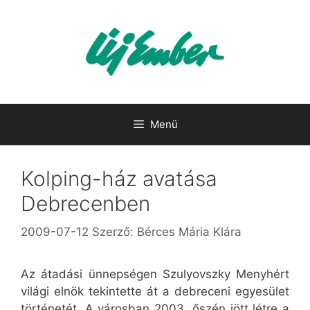
Kilépés
a
tartalomba
Menü
Kolping-ház avatása
Debrecenben
2009-07-12
Szerző:
Bérces Mária Klára
Az átadási ünnepségen Szulyovszky Menyhért
világi elnök tekintette át a debreceni egyesület
történetét. A városban 2003. őszén jött létre a