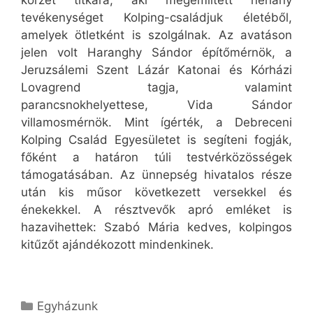
körzet titkára, aki megemlített néhány
tevékenységet Kolping-családjuk életéből,
amelyek ötletként is szolgálnak. Az avatáson
jelen volt Haranghy Sándor építőmérnök, a
Jeruzsálemi Szent Lázár Katonai és Kórházi
Lovagrend tagja, valamint
parancsnokhelyettese, Vida Sándor
villamosmérnök. Mint ígérték, a Debreceni
Kolping Család Egyesületet is segíteni fogják,
főként a határon túli testvérközösségek
támogatásában. Az ünnepség hivatalos része
után kis műsor következett versekkel és
énekekkel. A résztvevők apró emléket is
hazavihettek: Szabó Mária kedves, kolpingos
kitűzőt ajándékozott mindenkinek.
Kategória
Egyházunk