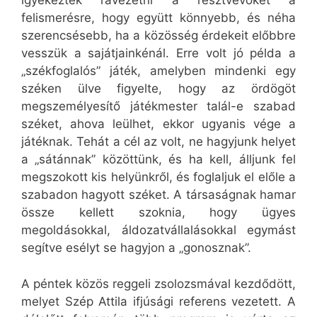
igyekeztek rávezetni a résztvevőket a
felismerésre, hogy együtt könnyebb, és néha
szerencsésebb, ha a közösség érdekeit előbbre
vesszük a sajátjainkénál. Erre volt jó példa a
„székfoglalós” játék, amelyben mindenki egy
széken ülve figyelte, hogy az ördögöt
megszemélyesítő játékmester talál-e szabad
széket, ahova leülhet, ekkor ugyanis vége a
játéknak. Tehát a cél az volt, ne hagyjunk helyet
a „sátánnak” közöttünk, és ha kell, álljunk fel
megszokott kis helyünkről, és foglaljuk el előle a
szabadon hagyott széket. A társaságnak hamar
össze kellett szoknia, hogy ügyes
megoldásokkal, áldozatvállalásokkal egymást
segítve esélyt se hagyjon a „gonosznak”.
A péntek közös reggeli zsolozsmával kezdődött,
melyet Szép Attila ifjúsági referens vezetett. A