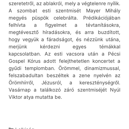
szeretetről, az ablakról, mely a végtelenre nyílik.
A szombat esti szentmisét Mayer Mihály
megyés püspök celebrálta. Prédikációjában
felhívta a figyelmet a tévtanításokra,
megtévesztő híradásokra, és arra buzdított,
hogy vegyük a fáradságot, és nézzünk utána,
merjünk kérdezni egyes témákkal
kapcsolatban. Az esti vacsora után a Pécsi
Gospel Kórus adott felejthetetlen koncertet a
gyűdi templomban. Örömmel, dinamizmussal,
felszabadultan beszéltek a zene nyelvén az
Örömhírről, Jézusról, a kereszténységről.
Vasárnap a találkozó záró szentmiséjét Nyúl
Viktor atya mutatta be.
Kategória