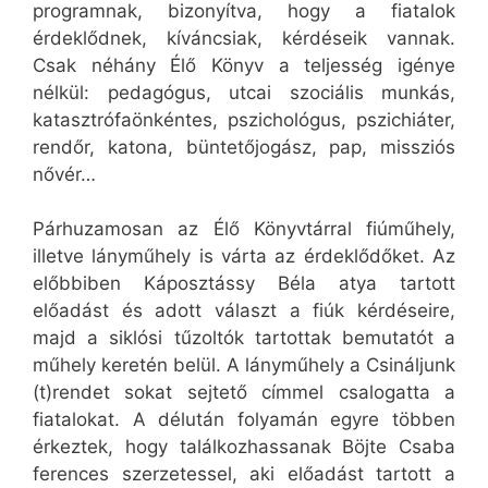
programnak, bizonyítva, hogy a fiatalok
érdeklődnek, kíváncsiak, kérdéseik vannak.
Csak néhány Élő Könyv a teljesség igénye
nélkül: pedagógus, utcai szociális munkás,
katasztrófaönkéntes, pszichológus, pszichiáter,
rendőr, katona, büntetőjogász, pap, missziós
nővér…
Párhuzamosan az Élő Könyvtárral fiúműhely,
illetve lányműhely is várta az érdeklődőket. Az
előbbiben Káposztássy Béla atya tartott
előadást és adott választ a fiúk kérdéseire,
majd a siklósi tűzoltók tartottak bemutatót a
műhely keretén belül. A lányműhely a Csináljunk
(t)rendet sokat sejtető címmel csalogatta a
fiatalokat. A délután folyamán egyre többen
érkeztek, hogy találkozhassanak Böjte Csaba
ferences szerzetessel, aki előadást tartott a