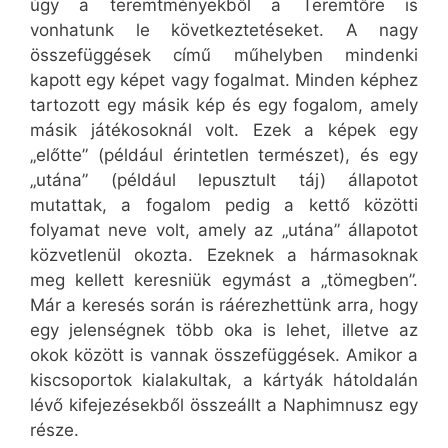
úgy a teremtményekből a Teremtőre is
vonhatunk le következtetéseket. A nagy
összefüggések című műhelyben mindenki
kapott egy képet vagy fogalmat. Minden képhez
tartozott egy másik kép és egy fogalom, amely
másik játékosoknál volt. Ezek a képek egy
„előtte” (például érintetlen természet), és egy
„utána” (például lepusztult táj) állapotot
mutattak, a fogalom pedig a kettő közötti
folyamat neve volt, amely az „utána” állapotot
közvetlenül okozta. Ezeknek a hármasoknak
meg kellett keresniük egymást a „tömegben”.
Már a keresés során is ráérezhettünk arra, hogy
egy jelenségnek több oka is lehet, illetve az
okok között is vannak összefüggések. Amikor a
kiscsoportok kialakultak, a kártyák hátoldalán
lévő kifejezésekből összeállt a Naphimnusz egy
része.