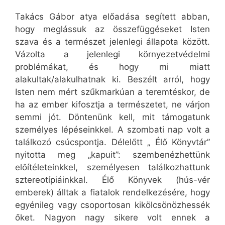
Takács Gábor atya előadása segített abban,
hogy meglássuk az összefüggéseket Isten
szava és a természet jelenlegi állapota között.
Vázolta a jelenlegi környezetvédelmi
problémákat, és hogy mi miatt
alakultak/alakulhatnak ki. Beszélt arról, hogy
Isten nem mért szűkmarkúan a teremtéskor, de
ha az ember kifosztja a természetet, ne várjon
semmi jót. Döntenünk kell, mit támogatunk
személyes lépéseinkkel. A szombati nap volt a
találkozó csúcspontja. Délelőtt „ Élő Könyvtár”
nyitotta meg „kapuit”: szembenézhettünk
előítéleteinkkel, személyesen találkozhattunk
sztereotípiáinkkal. Élő Könyvek (hús-vér
emberek) álltak a fiatalok rendelkezésére, hogy
egyénileg vagy csoportosan kikölcsönözhessék
őket. Nagyon nagy sikere volt ennek a