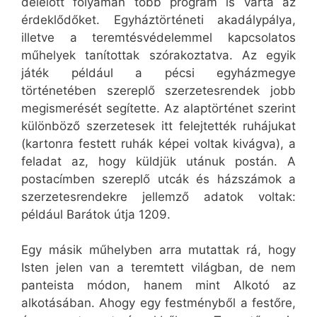
délelőtt folyamán több program is várta az
érdeklődőket. Egyháztörténeti akadálypálya,
illetve a teremtésvédelemmel kapcsolatos
műhelyek tanítottak szórakoztatva. Az egyik
játék például a pécsi egyházmegye
történetében szereplő szerzetesrendek jobb
megismerését segítette. Az alaptörténet szerint
különböző szerzetesek itt felejtették ruhájukat
(kartonra festett ruhák képei voltak kivágva), a
feladat az, hogy küldjük utánuk postán. A
postacímben szereplő utcák és házszámok a
szerzetesrendekre jellemző adatok voltak:
például Barátok útja 1209.
Egy másik műhelyben arra mutattak rá, hogy
Isten jelen van a teremtett világban, de nem
panteista módon, hanem mint Alkotó az
alkotásában. Ahogy egy festményből a festőre,