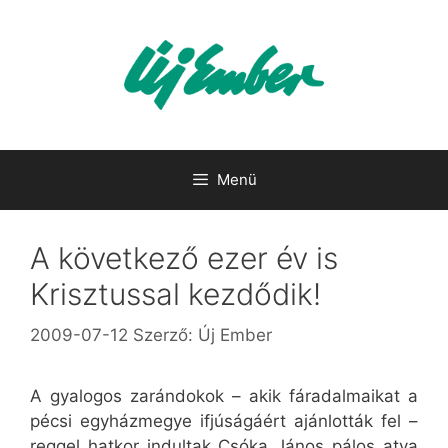
Kilépés
a
tartalomba
Menü
A következő ezer év is
Krisztussal kezdődik!
2009-07-12
Szerző:
Új Ember
A gyalogos zarándokok – akik fáradalmaikat a
pécsi egyházmegye ifjúságáért ajánlották fel –
reggel hatkor indultak Csóka János pálos atya