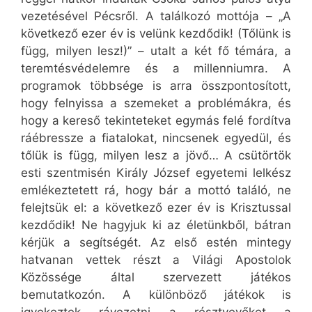
vezetésével Pécsről. A találkozó mottója – „A
következő ezer év is velünk kezdődik! (Tőlünk is
függ, milyen lesz!)” – utalt a két fő témára, a
teremtésvédelemre és a millenniumra. A
programok többsége is arra összpontosított,
hogy felnyissa a szemeket a problémákra, és
hogy a kereső tekinteteket egymás felé fordítva
ráébressze a fiatalokat, nincsenek egyedül, és
tőlük is függ, milyen lesz a jövő… A csütörtök
esti szentmisén Király József egyetemi lelkész
emlékeztetett rá, hogy bár a mottó találó, ne
felejtsük el: a következő ezer év is Krisztussal
kezdődik! Ne hagyjuk ki az életünkből, bátran
kérjük a segítségét. Az első estén mintegy
hatvanan vettek részt a Világi Apostolok
Közössége által szervezett játékos
bemutatkozón. A különböző játékok is