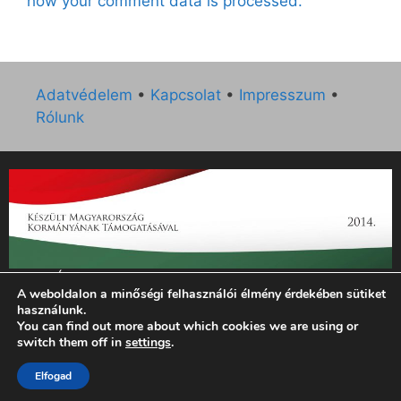
how your comment data is processed.
Adatvédelem
•
Kapcsolat
•
Impresszum
•
Rólunk
„Az Új Ember katolikus hetilap 2014. évi működésének
A weboldalon a minőségi felhasználói élmény érdekében sütiket
támogatását az EGYH-KCP-14-P-0121 sz. támogatási
használunk.
szerződés keretében 3 000 000 Ft összegben támogatta az
You can find out more about which cookies we are using or
Emberi Erőforrások Minisztériuma.”
switch them off in
settings
.
© 2026 Magyar Kurír - Új Ember
• Készült
GeneratePress
Elfogad