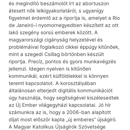
és megindító beszámolót írt az abortuszon
átesett nők lelkigyakorlatáról, s ugyanígy
figyelmet érdemlő az a riportja is, amelyet a Rio
de Janeiró-i nyomornegyedben készített az ott
lakó szegény sorsú emberek között. A
magyarországi cigányság helyzetével és
problémáival foglalkozó cikkei éppúgy kitűnőek,
mint a szegedi Csillag börtönben készült
riportja. Precíz, pontos és gyors munkavégzés
jellemzi. Idegen nyelven is kitűnően
kommunikál, ezért külföldiekkel is könnyen
teremt kapcsolatot. A korosztályában
általánosan elterjedt digitális kommunikációt
úgy használja, hogy segítségével kiszélesedtek
az Új Ember világegyházi kapcsolatai. Jó hír
számunkra az is, hogy a 2006-ban alapított
díjat most először kapta „új emberes” újságíró.
A Magyar Katolikus Újságírók Szövetsége