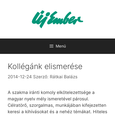
Kilépés
a
tartalomba
Menü
Kollégánk elismerése
2014-12-24
Szerző:
Rátkai Balázs
A szakma iránti komoly elkötelezettsége a
magyar nyelv mély ismeretével párosul.
Célratörő, szorgalmas, munkájában kifejezetten
keresi a kihívásokat és a nehéz témákat. Hiteles