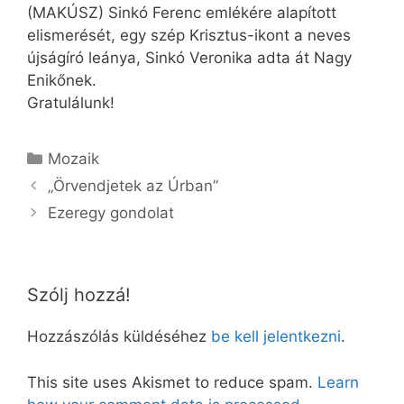
(MAKÚSZ) Sinkó Ferenc emlékére alapított
elismerését, egy szép Krisztus-ikont a neves
újságíró leánya, Sinkó Veronika adta át Nagy
Enikőnek.
Gratulálunk!
Kategória
Mozaik
„Örvendjetek az Úrban”
Ezeregy gondolat
Szólj hozzá!
Hozzászólás küldéséhez
be kell jelentkezni
.
This site uses Akismet to reduce spam.
Learn