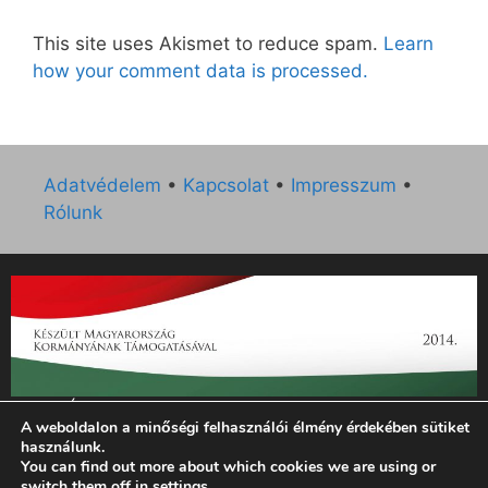
This site uses Akismet to reduce spam.
Learn
how your comment data is processed.
Adatvédelem
•
Kapcsolat
•
Impresszum
•
Rólunk
„Az Új Ember katolikus hetilap 2014. évi működésének
A weboldalon a minőségi felhasználói élmény érdekében sütiket
támogatását az EGYH-KCP-14-P-0121 sz. támogatási
használunk.
szerződés keretében 3 000 000 Ft összegben támogatta az
You can find out more about which cookies we are using or
Emberi Erőforrások Minisztériuma.”
switch them off in
settings
.