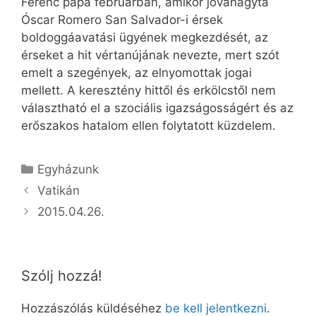
Ferenc pápa februárban, amikor jóváhagyta
Óscar Romero San Salvador-i érsek
boldoggáavatási ügyének megkezdését, az
érseket a hit vértanújának nevezte, mert szót
emelt a szegények, az elnyomottak jogai
mellett. A keresztény hittől és erkölcstől nem
választható el a szociális igazságosságért és az
erőszakos hatalom ellen folytatott küzdelem.
Kategória
Egyházunk
Vatikán
2015.04.26.
Szólj hozzá!
Hozzászólás küldéséhez
be kell jelentkezni
.