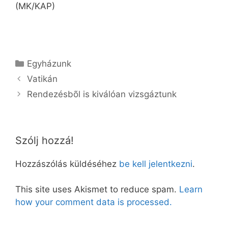
(MK/KAP)
Kategória
Egyházunk
Vatikán
Rendezésbõl is kiválóan vizsgáztunk
Szólj hozzá!
Hozzászólás küldéséhez
be kell jelentkezni
.
This site uses Akismet to reduce spam.
Learn
how your comment data is processed.