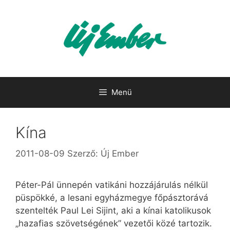
Kilépés
a
tartalomba
Menü
Kína
2011-08-09
Szerző:
Új Ember
Péter-Pál ünnepén vatikáni hozzájárulás nélkül
püspökké, a lesani egyházmegye főpásztorává
szentelték Paul Lei Sijint, aki a kínai katolikusok
„hazafias szövetségének” vezetői közé tartozik.