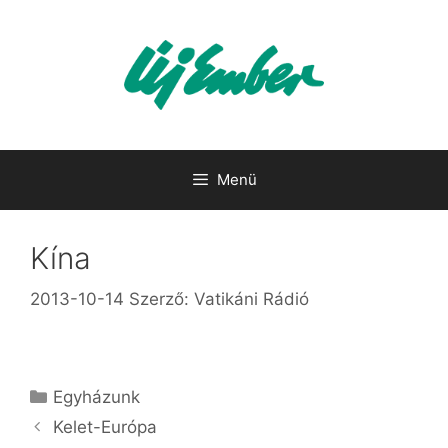
Kilépés
a
tartalomba
Menü
Kína
2013-10-14
Szerző:
Vatikáni Rádió
Kategória
Egyházunk
Kelet-Európa