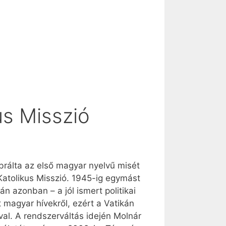
us Misszió
rálta az első magyar nyelvű misét
 Katolikus Misszió. 1945-ig egymást
n azonban – a jól ismert politikai
magyar hívekről, ezért a Vatikán
al. A rendszerváltás idején Molnár