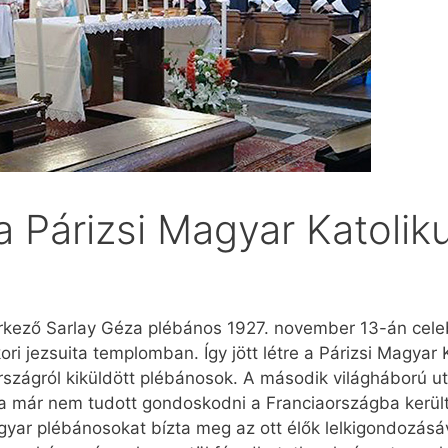
 Párizsi Magyar Katolik
ező Sarlay Géza plébános 1927. november 13-án celeb
ori jezsuita templomban. Így jött létre a Párizsi Magyar
szágról kiküldött plébánosok. A második világháború utá
 már nem tudott gondoskodni a Franciaországba került 
ar plébánosokat bízta meg az ott élők lel­ki­gondozásáv