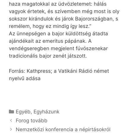
haza magatokkal az üdvözletemet: hálás
vagyok értetek, és szívemben még most is oly
sokszor kirándulok és járok Bajorországban, s
remélem, hogy ez mindig így lesz.”
Az ünnepségen a bajor küldöttség átadta
ajándékait az emeritus pápának. A
vendégseregben megjelent fúvószenekar
tradicionális bajor zenét játszott.
Forrás: Kathpress; a Vatikáni Rádió német
nyelvű adása
Kategória
Egyéb
,
Egyházunk
Forog tovább
Nemzetközi konferencia a népirtásokról