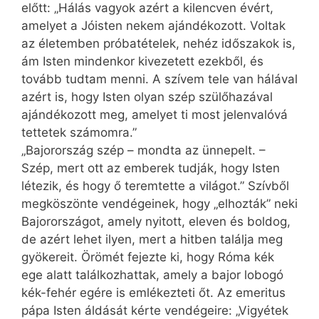
előtt: „Hálás vagyok azért a kilencven évért,
amelyet a Jóisten nekem ajándékozott. Voltak
az életemben próbatételek, nehéz időszakok is,
ám Isten mindenkor kivezetett ezekből, és
tovább tudtam menni. A szívem tele van hálával
azért is, hogy Isten olyan szép szülőhazával
ajándékozott meg, amelyet ti most jelenvalóvá
tettetek számomra.”
„Bajorország szép – mondta az ünnepelt. –
Szép, mert ott az emberek tudják, hogy Isten
létezik, és hogy ő teremtette a világot.” Szívből
megköszönte vendégeinek, hogy „elhozták” neki
Bajorországot, amely nyitott, eleven és boldog,
de azért lehet ilyen, mert a hitben találja meg
gyökereit. Örömét fejezte ki, hogy Róma kék
ege alatt találkozhattak, amely a bajor lobogó
kék-fehér egére is emlékezteti őt. Az emeritus
pápa Isten áldását kérte vendégeire: „Vigyétek