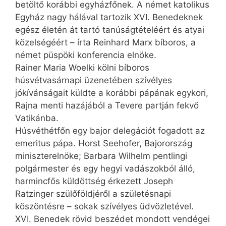
betöltő korábbi egyházfőnek. A német katolikus
Egyház nagy hálával tartozik XVI. Benedeknek
egész életén át tartó tanúságtételéért és atyai
közelségéért – írta Reinhard Marx bíboros, a
német püspöki konferencia elnöke.
Rainer Maria Woelki kölni bíboros
húsvétvasárnapi üzenetében szívélyes
jókívánságait küldte a korábbi pápának egykori,
Rajna menti hazájából a Tevere partján fekvő
Vatikánba.
Húsvéthétfőn egy bajor delegációt fogadott az
emeritus pápa. Horst Seehofer, Bajorország
miniszterelnöke; Barbara Wilhelm pentlingi
polgármester és egy hegyi vadászokból álló,
harmincfős küldöttség érkezett Joseph
Ratzinger szülőföldjéről a születésnapi
köszöntésre – sokak szívélyes üdvözletével.
XVI. Benedek rövid beszédet mondott vendégei