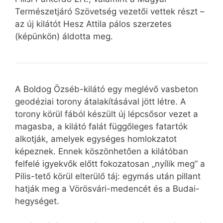
Természetjáró Szövetség vezetői vettek részt –
az új kilátót Hesz Attila pálos szerzetes
(képünkön) áldotta meg.
A Boldog Özséb-kilátó egy meglévő vasbeton
geodéziai torony átalakításával jött létre. A
torony körül fából készült új lépcsősor vezet a
magasba, a kilátó falát függőleges fatartók
alkotják, amelyek egységes homlokzatot
képeznek. Ennek köszönhetően a kilátóban
felfelé igyekvők előtt fokozatosan „nyílik meg” a
Pilis-tető körül elterülő táj: egymás után pillant
hatják meg a Vörösvári-medencét és a Budai-
hegységet.