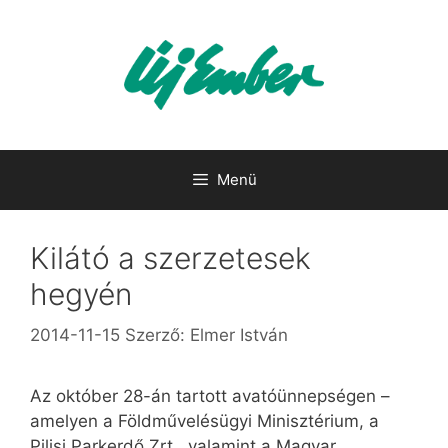
Kilépés
a
tartalomba
Menü
Kilátó a szerzetesek
hegyén
2014-11-15
Szerző:
Elmer István
Az október 28-án tartott avatóünnepségen –
amelyen a Földművelésügyi Minisztérium, a
Pilisi Parkerdő Zrt., valamint a Magyar