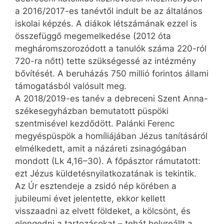
a 2016/2017-es tanévtől indult be az általános
iskolai képzés. A diákok létszámának ezzel is
összefüggő megemelkedése (2012 óta
megháromszorozódott a tanulók száma 220-ról
720-ra nőtt) tette szükségessé az intézmény
bővítését. A beruházás 750 millió forintos állami
támogatásból valósult meg.
A 2018/2019-es tanév a debreceni Szent Anna-
székesegyházban bemutatott püspöki
szentmisével kezdődött. Palánki Ferenc
megyéspüspök a homíliájában Jézus tanításáról
elmélkedett, amit a názáreti zsinagógában
mondott (Lk 4,16–30). A főpásztor rámutatott:
ezt Jézus küldetésnyilatkozatának is tekintik.
Az Úr esztendeje a zsidó nép körében a
jubileumi évet jelentette, ekkor kellett
visszaadni az elvett földeket, a kölcsönt, és
elengedni a tartozásokat – tehát helyreállt a