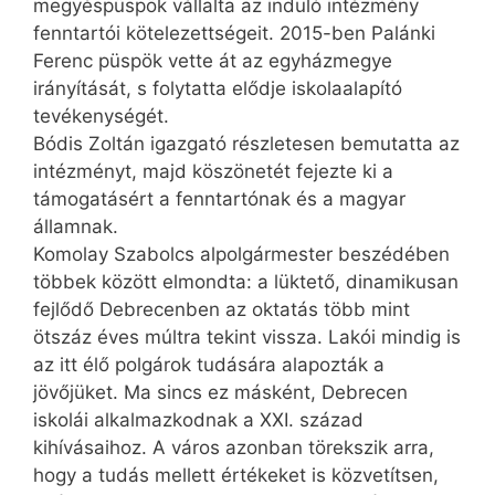
megyéspüspök vállalta az induló intézmény
fenntartói kötelezettségeit. 2015-ben Palánki
Ferenc püspök vette át az egyházmegye
irányítását, s folytatta elődje iskolaalapító
tevékenységét.
Bódis Zoltán igazgató részletesen bemutatta az
intézményt, majd köszönetét fejezte ki a
támogatásért a fenntartónak és a magyar
államnak.
Komolay Szabolcs alpolgármester beszédében
többek között elmondta: a lüktető, dinamikusan
fejlődő Debrecenben az oktatás több mint
ötszáz éves múltra tekint vissza. Lakói mindig is
az itt élő polgárok tudására alapozták a
jövőjüket. Ma sincs ez másként, Debrecen
iskolái alkalmazkodnak a XXI. század
kihívásaihoz. A város azonban törekszik arra,
hogy a tudás mellett értékeket is közvetítsen,