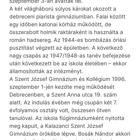
szeptember 3-án avatták fel.
A két világháború súlyos károkat okozott a
debreceni piarista gimnáziumban. Falai között
egy időben katonai kórház működött, de
összerabolt holmik raktáraként is használta a
román hadsereg. Az 1944-es bombázás óriási
pusztítást végzett az épületben. A következő
nagy csapás az 1947/1948-as tanév befejezése
után következett be az iskola életében – ekkor
államosították az intézményt.
A Szent József Gimnázium és Kollégium 1996.
szeptember 1-jén kezdte meg működését
Debrecenben, a Szent Anna utca 19. szám
alatt. Az indulás évében még csupán két 7.
évfolyamos osztály volt, összesen ötven
tanulóval. Az iskola fiúgimnáziumként nyitotta
meg kapuit, a Kalazanci Szent József
Gimnázium örökébe lépve. Bosák Nándor akkori