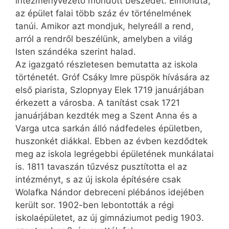
intézményvezető mondott beszédet. Elmondta,
az épület falai több száz év történelmének
tanúi. Amikor azt mondjuk, helyreáll a rend,
arról a rendről beszélünk, amelyben a világ
Isten szándéka szerint halad.
Az igazgató részletesen bemutatta az iskola
történetét. Gróf Csáky Imre püspök hívására az
első piarista, Szlopnyay Elek 1719 januárjában
érkezett a városba. A tanítást csak 1721
januárjában kezdték meg a Szent Anna és a
Varga utca sarkán álló nádfedeles épületben,
huszonkét diákkal. Ebben az évben kezdődtek
meg az iskola legrégebbi épületének munkálatai
is. 1811 tavaszán tűzvész pusztította el az
intézményt, s az új iskola építésére csak
Wolafka Nándor debreceni plébános idejében
került sor. 1902-ben lebontották a régi
iskolaépületet, az új gimnáziumot pedig 1903.