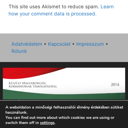
This site uses Akismet to reduce spam.
Learn
how your comment data is processed.
Adatvédelem
•
Kapcsolat
•
Impresszum
•
Rólunk
„Az Új Ember katolikus hetilap 2014. évi működésének
A weboldalon a minőségi felhasználói élmény érdekében sütiket
támogatását az EGYH-KCP-14-P-0121 sz. támogatási
használunk.
szerződés keretében 3 000 000 Ft összegben támogatta az
You can find out more about which cookies we are using or
Emberi Erőforrások Minisztériuma.”
switch them off in
settings
.