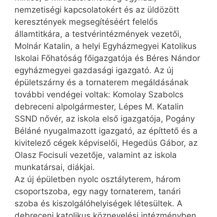
nemzetiségi kapcsolatokért és az üldözött
keresztények megsegítéséért felelős
államtitkára, a testvérintézmények vezetői,
Molnár Katalin, a helyi Egyházmegyei Katolikus
Iskolai Főhatóság főigazgatója és Béres Nándor
egyházmegyei gazdasági igazgató. Az új
épületszárny és a tornaterem megáldásának
további vendégei voltak: Komolay Szabolcs
debreceni alpolgármester, Lépes M. Katalin
SSND nővér, az iskola első igazgatója, Pogány
Béláné nyugalmazott igazgató, az építtető és a
kivitelező cégek képviselői, Hegedüs Gábor, az
Olasz Focisuli vezetője, valamint az iskola
munkatársai, diákjai.
Az új épületben nyolc osztályterem, három
csoportszoba, egy nagy tornaterem, tanári
szoba és kiszolgálóhelyiségek létesültek. A
debreceni katolikus köznevelési intézményben