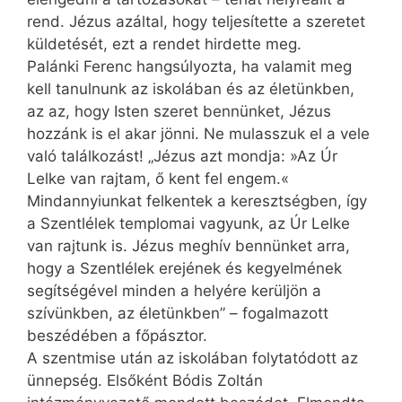
rend. Jézus azáltal, hogy teljesítette a szeretet
küldetését, ezt a rendet hirdette meg.
Palánki Ferenc hangsúlyozta, ha valamit meg
kell tanulnunk az iskolában és az életünkben,
az az, hogy Isten szeret bennünket, Jézus
hozzánk is el akar jönni. Ne mulasszuk el a vele
való találkozást! „Jézus azt mondja: »Az Úr
Lelke van rajtam, ő kent fel engem.«
Mindannyiunkat felkentek a keresztségben, így
a Szentlélek templomai vagyunk, az Úr Lelke
van rajtunk is. Jézus meghív bennünket arra,
hogy a Szentlélek erejének és kegyelmének
segítségével minden a helyére kerüljön a
szívünkben, az életünkben” – fogalmazott
beszédében a főpásztor.
A szentmise után az iskolában folytatódott az
ünnepség. Elsőként Bódis Zoltán