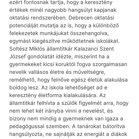
ezért fontosnak tartja, hogy a keresztény
értékek minél nagyobb hangsúlyt kapjanak
oktatási rendszerében. Debrecen oktatási
potenciálját mutatja az is, hogy a különböző
felekezetek munkájukat összehangolva,
egymást kiegészítve működtetnek iskolákat.
Soltész Miklós államtitkár Kalazanci Szent
József gondolatát idézte, miszerint ha a
gyermekeket kicsi koruktól fogva szorgalmasan
nevelik vallásos életre és műveltségre,
remélhető, hogy felnőve egész életük alakulása
boldog lesz. Az iskola lehetőséget ad e
keresztény életforma kialakulására. Az
államtitkár felhívta a szülők figyelmét arra, hogy
nem lehet két irányba vinni a nevelést, és
bizony nem mindig a gyermeknek van igaza a
pedagógussal szemben. A tanárokat bátorítva
hangsúlyozta, ne sajnálják az energiát a diákok