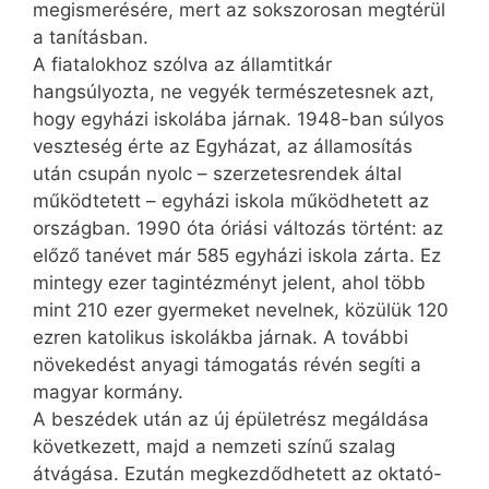
megismerésére, mert az sokszorosan megtérül
a tanításban.
A fiatalokhoz szólva az államtitkár
hangsúlyozta, ne vegyék természetesnek azt,
hogy egyházi iskolába járnak. 1948-ban súlyos
veszteség érte az Egyházat, az államosítás
után csupán nyolc – szerzetesrendek által
működtetett – egyházi iskola működhetett az
országban. 1990 óta óriási változás történt: az
előző tanévet már 585 egyházi iskola zárta. Ez
mintegy ezer tagintézményt jelent, ahol több
mint 210 ezer gyermeket nevelnek, közülük 120
ezren katolikus iskolákba járnak. A további
növekedést anyagi támogatás révén segíti a
magyar kormány.
A beszédek után az új épületrész megáldása
következett, majd a nemzeti színű szalag
átvágása. Ezután megkezdődhetett az oktató-