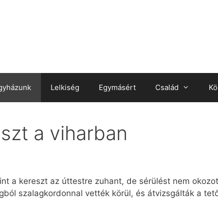
gyházunk
Lelkiség
Egymásért
Család
Kö
eszt a viharban
int a kereszt az úttestre zuhant, de sérülést nem okozo
gból szalagkordonnal vették körül, és átvizsgálták a te