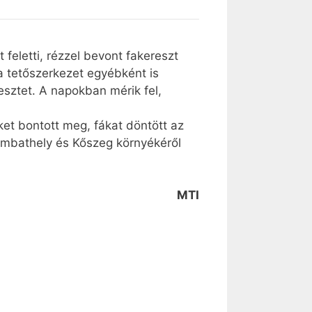
eletti, rézzel bevont fakereszt
 a tetőszerkezet egyébként is
resztet. A napokban mérik fel,
ket bontott meg, fákat döntött az
ombathely és Kőszeg környékéről
MTI