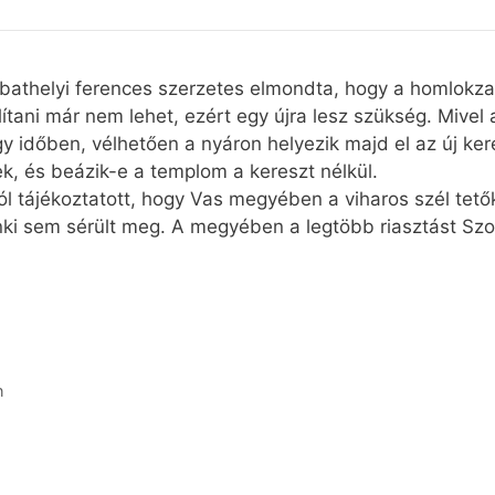
thelyi ferences szerzetes elmondta, hogy a homlokzat f
llítani már nem lehet, ezért egy újra lesz szükség. Mivel
egy időben, vélhetően a nyáron helyezik majd el az új ke
k, és beázik-e a templom a kereszt nélkül.
ól tájékoztatott, hogy Vas megyében a viharos szél tető
enki sem sérült meg. A megyében a legtöbb riasztást Sz
n