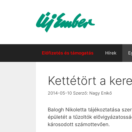
Kilépés
a
tartalomba
Előfizetés és támogatás
Hírek
E
Kettétört a ker
2014-05-10
Szerző:
Nagy Enikő
Balogh Nikoletta tájékoztatása szer
épületét a tűzoltók elővigyázatossá
károsodott számottevően.