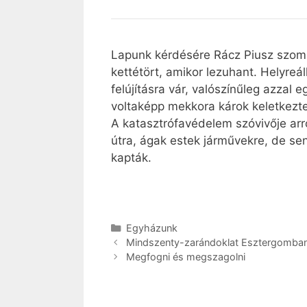
Lapunk kérdésére Rácz Piusz szomba
kettétört, amikor lezuhant. Helyreá
felújításra vár, valószínűleg azzal 
voltaképp mekkora károk keletkezte
A katasztrófavédelem szóvivője arr
útra, ágak estek járművekre, de s
kapták.
Kategória
Egyházunk
Mindszenty-zarándoklat Esztergomba
Megfogni és megszagolni