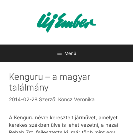
Kilépés
a
tartalomba
Menü
Kenguru – a magyar
találmány
2014-02-28
Szerző:
Koncz Veronika
A Kenguru névre keresztelt járművet, amelyet
kerekes székben ülve is lehet vezetni, a hazai
Rehab Zrt. fejlesztette ki, már több mint egy