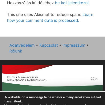
Hozzászólás küldéséhez
be kell jelentkezni
.
This site uses Akismet to reduce spam.
Learn
how your comment data is processed.
Adatvédelem
•
Kapcsolat
•
Impresszum
•
Rólunk
„Az Új Ember katolikus hetilap 2014. évi működésének
A weboldalon a minőségi felhasználói élmény érdekében sütiket
támogatását az EGYH-KCP-14-P-0121 sz. támogatási
használunk.
szerződés keretében 3 000 000 Ft összegben támogatta az