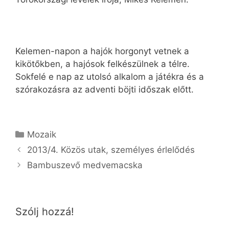
Kelemen-napon a hajók horgonyt vetnek a
kikötőkben, a hajósok felkészülnek a télre.
Sokfelé e nap az utolsó alkalom a játékra és a
szórakozásra az adventi böjti időszak előtt.
Kategória
Mozaik
2013/4. Közös utak, személyes érlelődés
Bambuszevő medvemacska
Szólj hozzá!