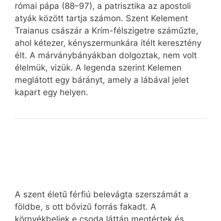
római pápa (88–97), a patrisztika az apostoli
atyák között tartja számon. Szent Kelement
Traianus császár a Krím-félszigetre száműzte,
ahol kétezer, kényszermunkára ítélt keresztény
élt. A márványbányákban dolgoztak, nem volt
élelmük, vizük. A legenda szerint Kelemen
meglátott egy bárányt, amely a lábával jelet
kapart egy helyen.
A szent életű férfiú belevágta szerszámát a
földbe, s ott bővizű forrás fakadt. A
környékbeliek e csoda láttán megtértek és