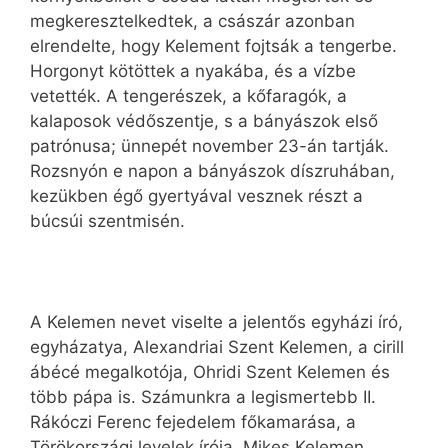
megkeresztelkedtek, a császár azonban
elrendelte, hogy Kelement fojtsák a tengerbe.
Horgonyt kötöttek a nyakába, és a vízbe
vetették. A tengerészek, a kőfaragók, a
kalaposok védőszentje, s a bányászok első
patrónusa; ünnepét november 23-án tartják.
Rozsnyón e napon a bányászok díszruhában,
kezükben égő gyertyával vesznek részt a
búcsúi szentmisén.
A Kelemen nevet viselte a jelentős egyházi író,
egyházatya, Alexandriai Szent Kelemen, a cirill
ábécé megalkotója, Ohridi Szent Kelemen és
több pápa is. Számunkra a legismertebb II.
Rákóczi Ferenc fejedelem főkamarása, a
Törökországi levelek írója, Mikes Kelemen.