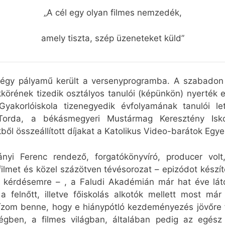
„A cél egy olyan filmes nemzedék,
amely tiszta, szép üzeneteket küld”
nnégy pályamű került a versenyprogramba. A szabadon 
örének tizedik osztályos tanulói (képünkön) nyerték e
yakorlóiskola tizenegyedik évfolyamának tanulói let
 Torda, a békásmegyeri Mustármag Keresztény Iskol
ből összeállított díjakat a Katolikus Video-barátok Egyes
ányi Ferenc rendező, forgatókönyvíró, producer vol
lmet és közel százötven tévésorozat – epizódot készíte
te kérdésemre – , a Faludi Akadémián már hat éve lát
felnőtt, illetve főiskolás alkotók mellett most már
Bízom benne, hogy e hiánypótló kezdeményezés jövőre 
ségben, a filmes világban, általában pedig az egés