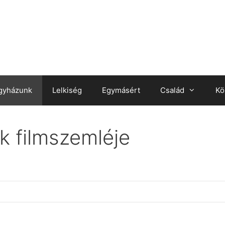
gyházunk
Lelkiség
Egymásért
Család
Kö
ák filmszemléje