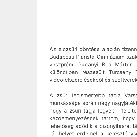
Az előzsűri döntése alapján tize
Budapesti Piarista Gimnázium szakk
veszprémi Padányi Bíró Márton G
különdíjban részesült Turcsány
videofelszerelésekből és szoftverek
A zsűri legismertebb tagja Vars
munkássága során négy nagyjátékfi
hogy a zsűri tagja legyek – felel
kezdeményezésnek tartom, hogy a 
lehetőség adódik a bizonyításra. 
rá: helyet érdemel a keresztény