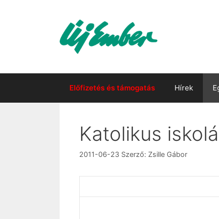
Kilépés
a
tartalomba
Előfizetés és támogatás
Hírek
E
Katolikus iskol
2011-06-23
Szerző:
Zsille Gábor