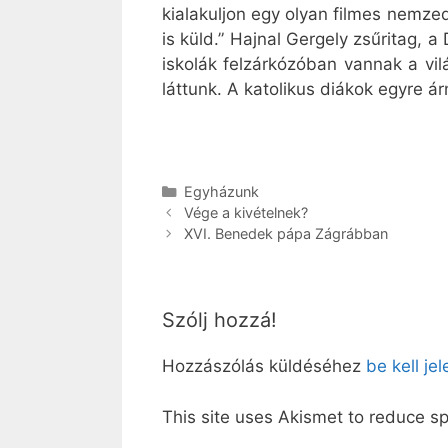
kialakuljon egy olyan filmes nemze
is küld.” Hajnal Gergely zsűritag, 
iskolák felzárkózóban vannak a vil
láttunk. A katolikus diákok egyre á
Kategória
Egyházunk
Vége a kivételnek?
XVI. Benedek pápa Zágrábban
Szólj hozzá!
Hozzászólás küldéséhez
be kell je
This site uses Akismet to reduce 