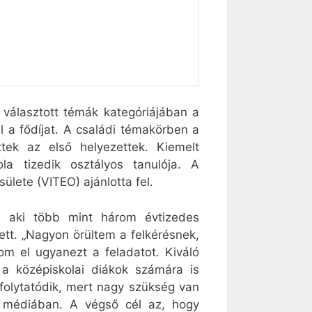
választott témák kategóriájában a
l a fődíjat. A családi témakörben a
tek az első helyezettek. Kiemelt
a tizedik osztályos tanulója. A
ülete (VITEO) ajánlotta fel.
t, aki több mint három évtizedes
tt. „Nagyon örültem a felkérésnek,
om el ugyanezt a feladatot. Kiváló
 a középiskolai diákok számára is
folytatódik, mert nagy szükség van
z médiában. A végső cél az, hogy