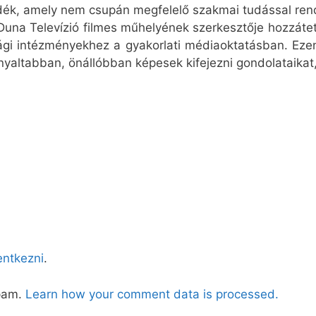
dék, amely nem csupán megfelelő szakmai tudással rend
a Duna Televízió filmes műhelyének szerkesztője hozzátet
ági intézményekhez a gyakorlati médiaoktatásban. Ezen
rnyaltabban, önállóbban képesek kifejezni gondolataikat,
lentkezni
.
spam.
Learn how your comment data is processed.