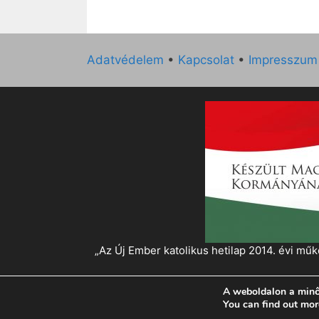
Adatvédelem
•
Kapcsolat
•
Impresszum
„Az Új Ember katolikus hetilap 2014. évi 
A weboldalon a minő
© 2026 Magyar Kurír - Új Ember
• Készült
Gen
You can find out mor