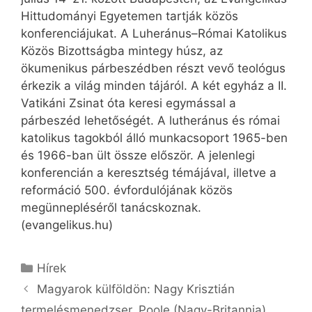
Hittudományi Egyetemen tartják közös
konferenciájukat. A Luheránus–Római Katolikus
Közös Bizottságba mintegy húsz, az
ökumenikus párbeszédben részt vevő teológus
érkezik a világ minden tájáról. A két egyház a II.
Vatikáni Zsinat óta keresi egymással a
párbeszéd lehetőségét. A lutheránus és római
katolikus tagokból álló munkacsoport 1965-ben
és 1966-ban ült össze először. A jelenlegi
konferencián a keresztség témájával, illetve a
reformáció 500. évfordulójának közös
megünnepléséről tanácskoznak.
(evangelikus.hu)
Kategória
Hírek
Magyarok külföldön: Nagy Krisztián
termelésmenedzser, Poole (Nagy-Britannia)