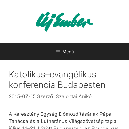
Kilépés
a
tartalomba
Menü
Katolikus–evangélikus
konferencia Budapesten
2015-07-15
Szerző:
Szalontai Anikó
A Keresztény Egység Előmozdításának Pápai
Tanácsa és a Lutheránus Világszövetség tagjai
július 14–21. között Budapesten, az Evangélikus